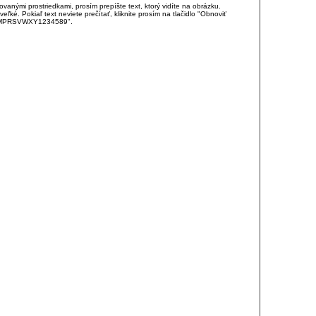
anými prostriedkami, prosím prepíšte text, ktorý vidíte na obrázku.
é. Pokiaľ text neviete prečítať, kliknite prosím na tlačidlo "Obnoviť
DJKMPRSVWXY1234589".