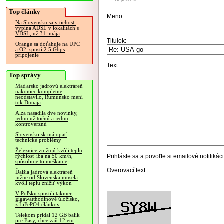
Odpovedať
Top články
Meno:
Na Slovensku sa v tichosti
vypína ADSL v lokalitách s
VDSL, už 31. mája
Titulok:
Orange sa doťahuje na UPC
a O2, spustí 2.5 Gbps
pripojenie
Text:
Top správy
Maďarsko jadrovú elektráreň
nakoniec kompletne
neodstavilo, Rumunsko mení
tok Dunaja
Alza nasadila dve novinky,
jednu užitočnú a jednu
kontroverznú
Slovensko.sk má opäť
technické problémy
Železnice znižujú kvôli teplu
Prihláste sa
a povoľte si emailové notifiká
rýchlosť iba na 50 km/h,
spôsobuje to meškanie
Overovací text:
Ďalšia jadrová elektráreň
južne od Slovenska musela
kvôli teplu znížiť výkon
V Poľsku spustili takmer
gigawatthodinové úložisko,
z LiFePO4 článkov
Telekom pridal 12 GB balík
pre Easy, chce zaň 12 eur