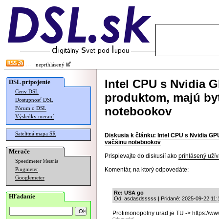
neprihlásený
Intel CPU s Nvidia
DSL pripojenie
Ceny DSL
produktom, majú byť
Dostupnosť DSL
notebookov
Fórum o DSL
Výsledky meraní
Satelitná mapa SR
Diskusia k článku:
Intel CPU s Nvidia G
väčšinu notebookov
Merače
Prispievajte do diskusií ako
prihlásený užív
Speedmeter
Merania
Komentár, na ktorý odpovedáte:
Pingmeter
Googlemeter
Re: USA go
Hľadanie
Od: asdasdsssss | Pridané: 2025-09-22 11:
Protimonopolny urad je TU -> https://w