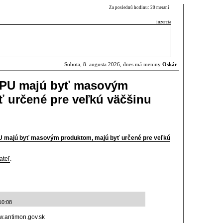
Za poslednú hodinu: 20 meraní
inzercia
Sobota, 8. augusta 2026, dnes má meniny
Oskár
 GPU majú byť masovým
 určené pre veľkú väčšinu
PU majú byť masovým produktom, majú byť určené pre veľkú
ateľ
.
10:08
ww.antimon.gov.sk