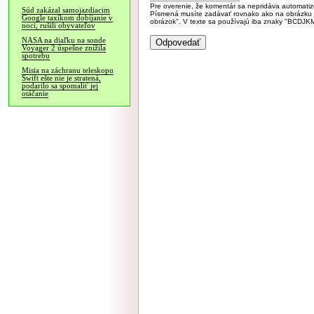
Pre overenie, že komentár sa nepridáva automatizov
Súd zakázal samojazdiacim
Písmená musíte zadávať rovnako ako na obrázku veľk
Google taxíkom dobíjanie v
obrázok". V texte sa používajú iba znaky "BC
noci, rušili obyvateľov
NASA na diaľku na sonde
Voyager 2 úspešne znížila
spotrebu
Misia na záchranu teleskopu
Swift ešte nie je stratená,
podarilo sa spomaliť jej
otáčanie