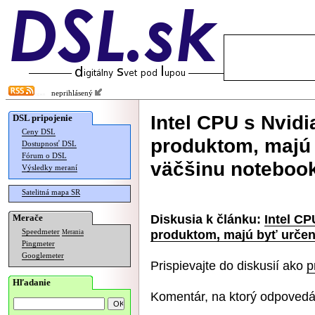
neprihlásený
Intel CPU s Nvi
DSL pripojenie
Ceny DSL
produktom, majú 
Dostupnosť DSL
Fórum o DSL
väčšinu noteboo
Výsledky meraní
Satelitná mapa SR
Diskusia k článku:
Intel C
Merače
produktom, majú byť určen
Speedmeter
Merania
Pingmeter
Googlemeter
Prispievajte do diskusií ako
p
Hľadanie
Komentár, na ktorý odpovedá