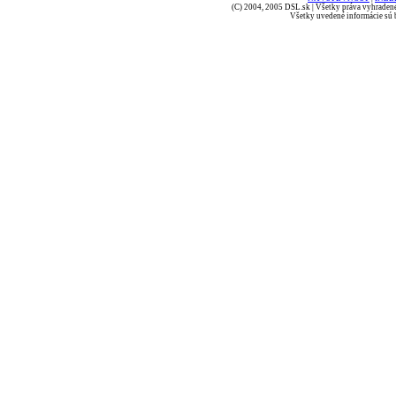
(C) 2004, 2005 DSL.sk | Všetky práva vyhradené
Všetky uvedené informácie sú b