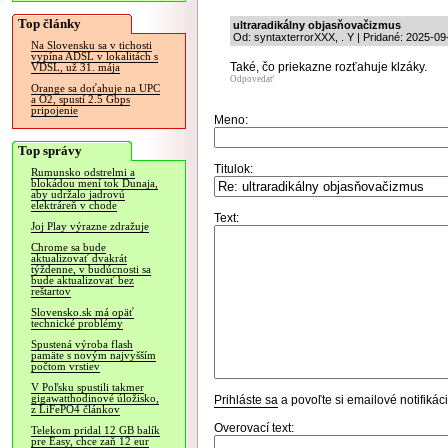
Top články
ultraradikálny objasňovačizmus
Od: syntaxterrorXXX, . Y | Pridané: 2025-09
Na Slovensku sa v tichosti
vypína ADSL v lokalitách s
Také, čo priekazne rozťahuje klzáky.
VDSL, už 31. mája
Odpovedať
Orange sa doťahuje na UPC
a O2, spustí 2.5 Gbps
pripojenie
Meno:
Top správy
Titulok:
Rumunsko odstrelmi a
blokádou mení tok Dunaja,
aby udržalo jadrovú
elektráreň v chode
Text:
Joj Play výrazne zdražuje
Chrome sa bude
aktualizovať dvakrát
týždenne, v budúcnosti sa
bude aktualizovať bez
reštartov
Slovensko.sk má opäť
technické problémy
Spustená výroba flash
pamäte s novým najvyšším
počtom vrstiev
V Poľsku spustili takmer
gigawatthodinové úložisko,
Prihláste sa
a povoľte si emailové notifiká
z LiFePO4 článkov
Overovací text:
Telekom pridal 12 GB balík
pre Easy, chce zaň 12 eur