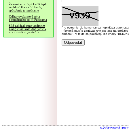
Železnice znižujú kvôli teplu
rýchlosť iba na 50 km/h,
spôsobuje to meškanie
Odštartovala nová séria
populárneho sci-fi Futurama
Súd zakázal samojazdiacim
Pre overenie, že komentár sa nepridáva automatizov
Google taxíkom dobíjanie v
Písmená musíte zadávať rovnako ako na obrázku veľk
noci, rušili obyvateľov
obrázok". V texte sa používajú iba znaky "BC
NÁVŠTEVNOSŤ
|
INZE