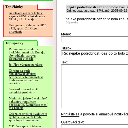
Top články
nejake podrobnosti cez co to bolo zneuz
Od: jozosadfasdfsadf | Pridané: 2025-09-12
Na Slovensku sa v tichosti
vypína ADSL v lokalitách s
nejake podrobnosti cez co to bolo zneuz
VDSL, už 31. mája
Odpovedať
Orange sa doťahuje na UPC
a O2, spustí 2.5 Gbps
pripojenie
Meno:
Top správy
Titulok:
Rumunsko odstrelmi a
blokádou mení tok Dunaja,
aby udržalo jadrovú
elektráreň v chode
Text:
Joj Play výrazne zdražuje
Chrome sa bude
aktualizovať dvakrát
týždenne, v budúcnosti sa
bude aktualizovať bez
reštartov
Slovensko.sk má opäť
technické problémy
Maďarsko jadrovú elektráreň
nakoniec kompletne
neodstavilo, Rumunsko mení
tok Dunaja
Železnice znižujú kvôli teplu
Prihláste sa
a povoľte si emailové notifiká
rýchlosť iba na 50 km/h,
spôsobuje to meškanie
Overovací text:
V Poľsku spustili takmer