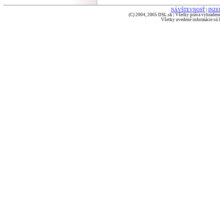
NÁVŠTEVNOSŤ
|
INZE
(C) 2004, 2005 DSL.sk | Všetky práva vyhradené
Všetky uvedené informácie sú b