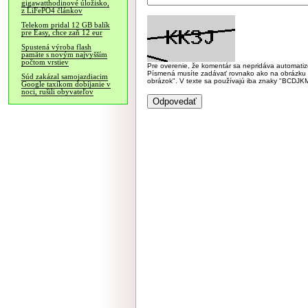
gigawatthodinové úložisko,
z LiFePO4 článkov
Telekom pridal 12 GB balík
pre Easy, chce zaň 12 eur
Spustená výroba flash
pamäte s novým najvyšším
počtom vrstiev
Pre overenie, že komentár sa nepridáva automatizov
Písmená musíte zadávať rovnako ako na obrázku veľk
Súd zakázal samojazdiacim
obrázok". V texte sa používajú iba znaky "BC
Google taxíkom dobíjanie v
noci, rušili obyvateľov