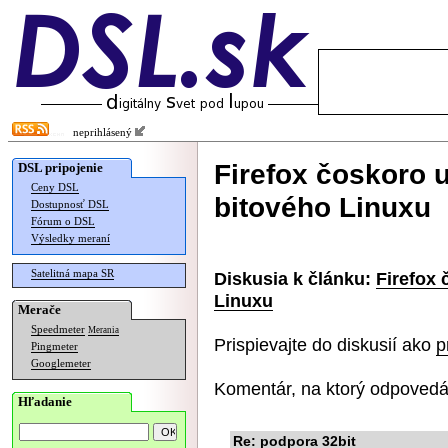
neprihlásený
Firefox čoskoro 
DSL pripojenie
Ceny DSL
bitového Linuxu
Dostupnosť DSL
Fórum o DSL
Výsledky meraní
Satelitná mapa SR
Diskusia k článku:
Firefox
Linuxu
Merače
Speedmeter
Merania
Prispievajte do diskusií ako
p
Pingmeter
Googlemeter
Komentár, na ktorý odpovedá
Hľadanie
Re: podpora 32bit