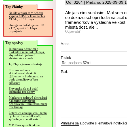
Od: 3264 | Pridané: 2025-09-09 1
Top články
Ale ja s nim suhlasim. Mal som o
Na Slovensku sa v tichosti
vypína ADSL v lokalitách s
co dokazu schopni ludia natlacit 
VDSL, už 31. mája
frameworkov a vysledna velkost 
Orange sa doťahuje na UPC
miesta dost, ale...
a O2, spustí 2.5 Gbps
Odpovedať
pripojenie
Top správy
Meno:
Rumunsko odstrelmi a
blokádou mení tok Dunaja,
aby udržalo jadrovú
Titulok:
elektráreň v chode
Joj Play výrazne zdražuje
Chrome sa bude
Text:
aktualizovať dvakrát
týždenne, v budúcnosti sa
bude aktualizovať bez
reštartov
Slovensko.sk má opäť
technické problémy
Maďarsko jadrovú elektráreň
nakoniec kompletne
neodstavilo, Rumunsko mení
tok Dunaja
Železnice znižujú kvôli teplu
rýchlosť iba na 50 km/h,
spôsobuje to meškanie
Prihláste sa
a povoľte si emailové notifiká
V Poľsku spustili takmer