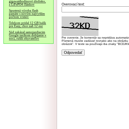
gigawatthodinové úložisko,
Overovací text:
z LiFePO4 článkov
Spustená výroba flash
pamäte s novým najvyšším
počtom vrstiev
Telekom pridal 12 GB balík
pre Easy, chce zaň 12 eur
Súd zakázal samojazdiacim
Google taxíkom dobíjanie v
Pre overenie, že komentár sa nepridáva automatizov
noci, rušili obyvateľov
Písmená musíte zadávať rovnako ako na obrázku veľk
obrázok". V texte sa používajú iba znaky "BC