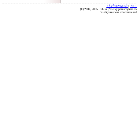
NÁVŠTEVNOSŤ
|
INZE
(C) 2004, 2005 DSL.sk | Všetky práva vyhradené
Všetky uvedené informácie sú b