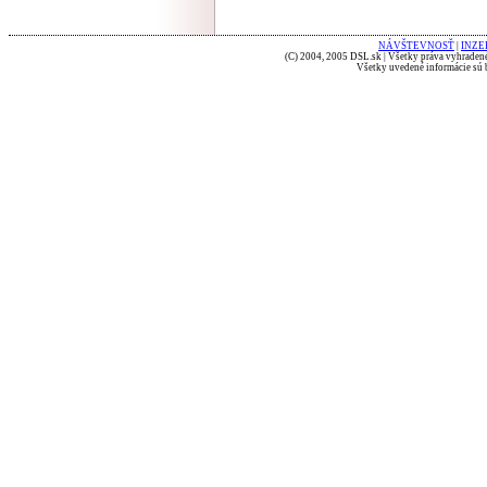
NÁVŠTEVNOSŤ
|
INZE
(C) 2004, 2005 DSL.sk | Všetky práva vyhradené
Všetky uvedené informácie sú b