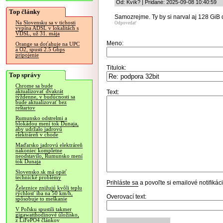
Od: Kvík? | Pridané: 2025-09-08 10:40:59
Top články
Samozrejme. Ty by si narval aj 128 GiB
Na Slovensku sa v tichosti
Odpovedať
vypína ADSL v lokalitách s
VDSL, už 31. mája
Meno:
Orange sa doťahuje na UPC
a O2, spustí 2.5 Gbps
pripojenie
Titulok:
Top správy
Chrome sa bude
aktualizovať dvakrát
Text:
týždenne, v budúcnosti sa
bude aktualizovať bez
reštartov
Rumunsko odstrelmi a
blokádou mení tok Dunaja,
aby udržalo jadrovú
elektráreň v chode
Maďarsko jadrovú elektráreň
nakoniec kompletne
neodstavilo, Rumunsko mení
tok Dunaja
Slovensko.sk má opäť
technické problémy
Prihláste sa
a povoľte si emailové notifiká
Železnice znižujú kvôli teplu
rýchlosť iba na 50 km/h,
Overovací text:
spôsobuje to meškanie
V Poľsku spustili takmer
gigawatthodinové úložisko,
z LiFePO4 článkov