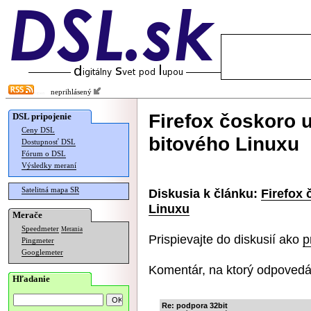
neprihlásený
Firefox čoskoro 
DSL pripojenie
Ceny DSL
bitového Linuxu
Dostupnosť DSL
Fórum o DSL
Výsledky meraní
Satelitná mapa SR
Diskusia k článku:
Firefox
Linuxu
Merače
Speedmeter
Merania
Prispievajte do diskusií ako
p
Pingmeter
Googlemeter
Komentár, na ktorý odpovedá
Hľadanie
Re: podpora 32bit