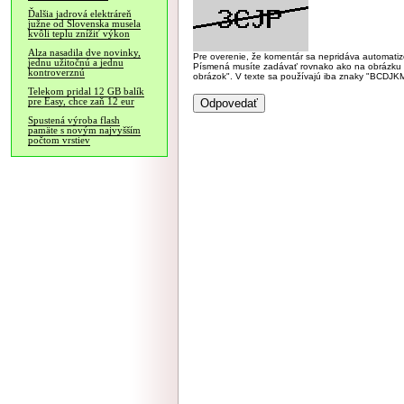
Ďalšia jadrová elektráreň
južne od Slovenska musela
kvôli teplu znížiť výkon
Alza nasadila dve novinky,
Pre overenie, že komentár sa nepridáva automatizov
jednu užitočnú a jednu
Písmená musíte zadávať rovnako ako na obrázku veľk
kontroverznú
obrázok". V texte sa používajú iba znaky "BC
Telekom pridal 12 GB balík
pre Easy, chce zaň 12 eur
Spustená výroba flash
pamäte s novým najvyšším
počtom vrstiev