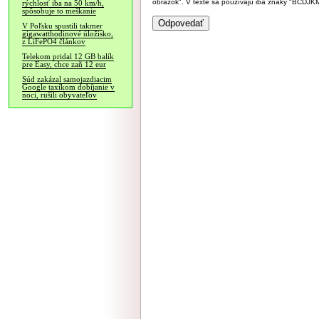
obrázok". V texte sa používajú iba znaky "BC
rýchlosť iba na 50 km/h,
spôsobuje to meškanie
V Poľsku spustili takmer
gigawatthodinové úložisko,
z LiFePO4 článkov
Telekom pridal 12 GB balík
pre Easy, chce zaň 12 eur
Súd zakázal samojazdiacim
Google taxíkom dobíjanie v
noci, rušili obyvateľov