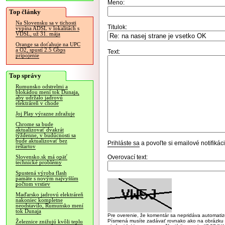
Meno:
Top články
Na Slovensku sa v tichosti
Titulok:
vypína ADSL v lokalitách s
VDSL, už 31. mája
Orange sa doťahuje na UPC
a O2, spustí 2.5 Gbps
Text:
pripojenie
Top správy
Rumunsko odstrelmi a
blokádou mení tok Dunaja,
aby udržalo jadrovú
elektráreň v chode
Joj Play výrazne zdražuje
Chrome sa bude
aktualizovať dvakrát
týždenne, v budúcnosti sa
bude aktualizovať bez
Prihláste sa
a povoľte si emailové notifiká
reštartov
Overovací text:
Slovensko.sk má opäť
technické problémy
Spustená výroba flash
pamäte s novým najvyšším
počtom vrstiev
Maďarsko jadrovú elektráreň
nakoniec kompletne
neodstavilo, Rumunsko mení
tok Dunaja
Pre overenie, že komentár sa nepridáva automatizov
Písmená musíte zadávať rovnako ako na obrázku veľk
Železnice znižujú kvôli teplu