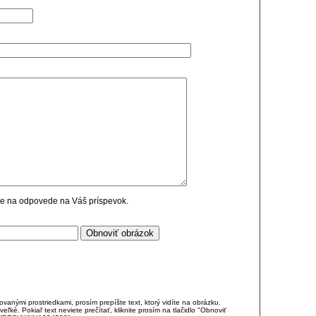
cie na odpovede na Váš príspevok.
anými prostriedkami, prosím prepíšte text, ktorý vidíte na obrázku.
é. Pokiaľ text neviete prečítať, kliknite prosím na tlačidlo "Obnoviť