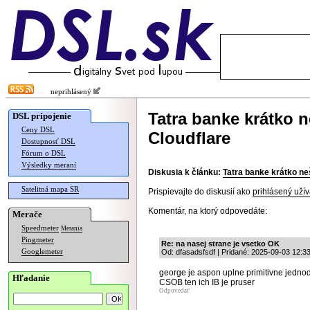
neprihlásený
Tatra banke krátko n
DSL pripojenie
Ceny DSL
Cloudflare
Dostupnosť DSL
Fórum o DSL
Výsledky meraní
Diskusia k článku:
Tatra banke krátko ne
Satelitná mapa SR
Prispievajte do diskusií ako
prihlásený užív
Komentár, na ktorý odpovedáte:
Merače
Speedmeter
Merania
Pingmeter
Re: na nasej strane je vsetko OK
Googlemeter
Od: dfasadsfsdf | Pridané: 2025-09-03 12:3
george je aspon uplne primitivne jedno
Hľadanie
CSOB ten ich IB je pruser
Odpovedať