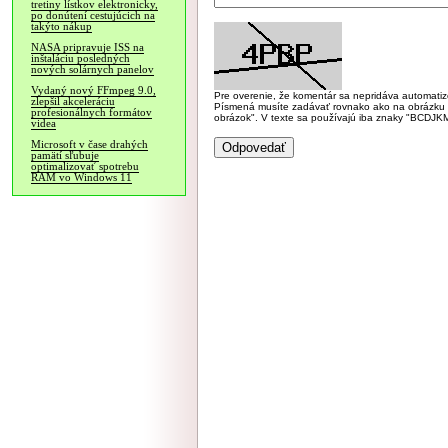
tretiny lístkov elektronicky,
po donútení cestujúcich na
takýto nákup
NASA pripravuje ISS na
inštaláciu posledných
nových solárnych panelov
Vydaný nový FFmpeg 9.0,
Pre overenie, že komentár sa nepridáva automatizov
zlepšil akceleráciu
Písmená musíte zadávať rovnako ako na obrázku veľk
profesionálnych formátov
obrázok". V texte sa používajú iba znaky "BC
videa
Microsoft v čase drahých
pamätí sľubuje
optimalizovať spotrebu
RAM vo Windows 11