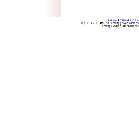
NÁVŠTEVNOSŤ
|
INZE
(C) 2004, 2005 DSL.sk | Všetky práva vyhradené
Všetky uvedené informácie sú b