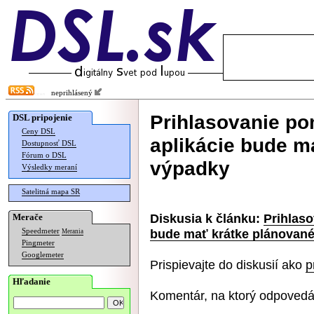
neprihlásený
Prihlasovanie po
DSL pripojenie
Ceny DSL
aplikácie bude m
Dostupnosť DSL
Fórum o DSL
výpadky
Výsledky meraní
Satelitná mapa SR
Diskusia k článku:
Prihlaso
Merače
bude mať krátke plánovan
Speedmeter
Merania
Pingmeter
Googlemeter
Prispievajte do diskusií ako
p
Hľadanie
Komentár, na ktorý odpovedá