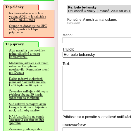
Top články
Re: belo beliansky
Od: Aspoň 3 znaky. | Pridané: 2025-09-03 1
Na Slovensku sa v tichosti
vypína ADSL v lokalitách s
Konečne. A nech tam aj ostane.
VDSL, už 31. mája
Odpovedať
Orange sa doťahuje na UPC
a O2, spustí 2.5 Gbps
pripojenie
Meno:
Top správy
Titulok:
Alza nasadila dve novinky,
jednu užitočnú a jednu
kontroverznú
Maďarsko jadrovú elektráreň
Text:
nakoniec kompletne
neodstavilo, Rumunsko mení
tok Dunaja
Ďalšia jadrová elektráreň
južne od Slovenska musela
kvôli teplu znížiť výkon
Železnice znižujú kvôli teplu
rýchlosť iba na 50 km/h,
spôsobuje to meškanie
Súd zakázal samojazdiacim
Google taxíkom dobíjanie v
noci, rušili obyvateľov
NASA na diaľku na sonde
Prihláste sa
a povoľte si emailové notifiká
Voyager 2 úspešne znížila
spotrebu
Overovací text:
Železnice predávajú dve