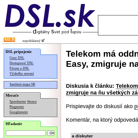
neprihlásený
Telekom má oddn
DSL pripojenie
Ceny DSL
Easy, zmigruje n
Dostupnosť DSL
Fórum o DSL
Výsledky meraní
Satelitná mapa SR
Diskusia k článku:
Telekom
zmigruje na ňu všetkých z
Merače
Speedmeter
Merania
Prispievajte do diskusií ako
p
Pingmeter
Googlemeter
Komentár, na ktorý odpovedá
Hľadanie
a diskuter