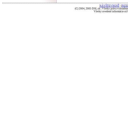
NÁVŠTEVNOSŤ
|
INZE
(C) 2004, 2005 DSL.sk | Všetky práva vyhradené
Všetky uvedené informácie sú b