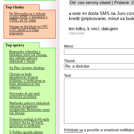
Od: vas vernny citatel | Pridané:
Top články
a este mi dosla SMS na Juro cize
Na Slovensku sa v tichosti
vypína ADSL v lokalitách s
kredit (pripisovanie, minut sa bud
VDSL, už 31. mája
Orange sa doťahuje na UPC
len tolko, k veci. dakujem
a O2, spustí 2.5 Gbps
Odpovedať
pripojenie
Top správy
Meno:
Rumunsko odstrelmi a
blokádou mení tok Dunaja,
aby udržalo jadrovú
Titulok:
elektráreň v chode
Joj Play výrazne zdražuje
Chrome sa bude
Text:
aktualizovať dvakrát
týždenne, v budúcnosti sa
bude aktualizovať bez
reštartov
Slovensko.sk má opäť
technické problémy
Maďarsko jadrovú elektráreň
nakoniec kompletne
neodstavilo, Rumunsko mení
tok Dunaja
Železnice znižujú kvôli teplu
rýchlosť iba na 50 km/h,
spôsobuje to meškanie
Prihláste sa
a povoľte si emailové notifiká
V Poľsku spustili takmer