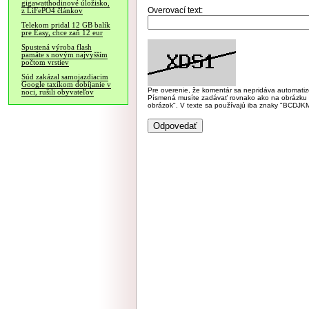
gigawatthodinové úložisko,
Overovací text:
z LiFePO4 článkov
Telekom pridal 12 GB balík
pre Easy, chce zaň 12 eur
Spustená výroba flash
pamäte s novým najvyšším
počtom vrstiev
Súd zakázal samojazdiacim
Google taxíkom dobíjanie v
Pre overenie, že komentár sa nepridáva automatizov
noci, rušili obyvateľov
Písmená musíte zadávať rovnako ako na obrázku veľk
obrázok". V texte sa používajú iba znaky "BC