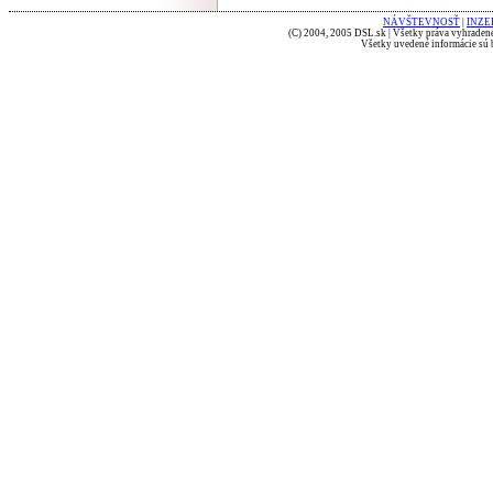
NÁVŠTEVNOSŤ
|
INZE
(C) 2004, 2005 DSL.sk | Všetky práva vyhradené
Všetky uvedené informácie sú b