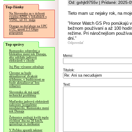
Od: gxhjk9755v | Pridané: 2025-0
Top články
Tieto mam uz nejaky rok, na moje f
Na Slovensku sa v tichosti
vypína ADSL v lokalitách s
VDSL, už 31. mája
"Honor Watch GS Pro ponúkajú vyn
Orange sa doťahuje na UPC
bežnom používaní a až 100 hodí
a O2, spustí 2.5 Gbps
režime. Pri náročnejšom používan
pripojenie
dní."
Odpovedať
Top správy
Rumunsko odstrelmi a
blokádou mení tok Dunaja,
Meno:
aby udržalo jadrovú
elektráreň v chode
Joj Play výrazne zdražuje
Titulok:
Chrome sa bude
aktualizovať dvakrát
týždenne, v budúcnosti sa
bude aktualizovať bez
Text:
reštartov
Slovensko.sk má opäť
technické problémy
Maďarsko jadrovú elektráreň
nakoniec kompletne
neodstavilo, Rumunsko mení
tok Dunaja
Železnice znižujú kvôli teplu
rýchlosť iba na 50 km/h,
spôsobuje to meškanie
V Poľsku spustili takmer