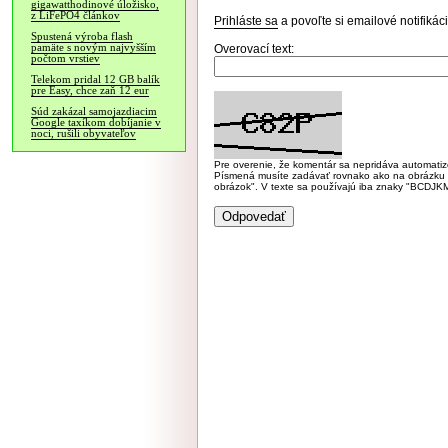
gigawatthodinové úložisko,
z LiFePO4 článkov
Prihláste sa
a povoľte si emailové notifiká
Spustená výroba flash
pamäte s novým najvyšším
Overovací text:
počtom vrstiev
Telekom pridal 12 GB balík
pre Easy, chce zaň 12 eur
Súd zakázal samojazdiacim
Google taxíkom dobíjanie v
noci, rušili obyvateľov
Pre overenie, že komentár sa nepridáva automatizov
Písmená musíte zadávať rovnako ako na obrázku veľk
obrázok". V texte sa používajú iba znaky "BC