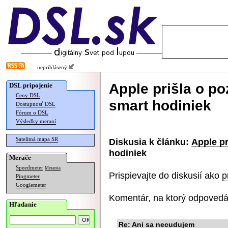
neprihlásený
Apple prišla o p
DSL pripojenie
Ceny DSL
smart hodiniek
Dostupnosť DSL
Fórum o DSL
Výsledky meraní
Satelitná mapa SR
Diskusia k článku:
Apple pr
hodiniek
Merače
Speedmeter
Merania
Prispievajte do diskusií ako
p
Pingmeter
Googlemeter
Komentár, na ktorý odpovedá
Hľadanie
Re: Ani sa necudujem