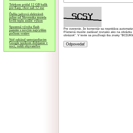
Telekom pridal 12 GB balík
pre Easy, chce zaň 12 eur
Ďalšia jadrová elektráreň
južne od Slovenska musela
kvôli teplu znížiť výkon
Spustená výroba flash
Pre overenie, že komentár sa nepridáva automatizov
pamäte s novým najvyšším
Písmená musíte zadávať rovnako ako na obrázku veľk
počtom vrstiev
obrázok". V texte sa používajú iba znaky "BC
Súd zakázal samojazdiacim
Google taxíkom dobíjanie v
noci, rušili obyvateľov