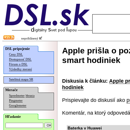
neprihlásený
Apple prišla o p
DSL pripojenie
Ceny DSL
smart hodiniek
Dostupnosť DSL
Fórum o DSL
Výsledky meraní
Satelitná mapa SR
Diskusia k článku:
Apple pr
hodiniek
Merače
Speedmeter
Merania
Prispievajte do diskusií ako
p
Pingmeter
Googlemeter
Komentár, na ktorý odpovedá
Hľadanie
Baterka v Huawei