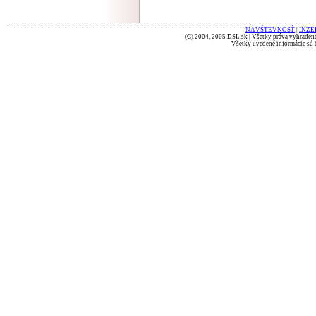
NÁVŠTEVNOSŤ
|
INZE
(C) 2004, 2005 DSL.sk | Všetky práva vyhradené
Všetky uvedené informácie sú b