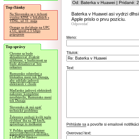
Od: Baterka v Huawei | Pridané: 
Top články
Baterka v Huawei asi vydrzi dlhs
Na Slovensku sa v tichosti
vypína ADSL v lokalitách s
Apple prislo o prvu poziciu.
VDSL, už 31. mája
Odpovedať
Orange sa doťahuje na UPC
a O2, spustí 2.5 Gbps
pripojenie
Meno:
Top správy
Titulok:
Chrome sa bude
aktualizovať dvakrát
týždenne, v budúcnosti sa
bude aktualizovať bez
reštartov
Text:
Rumunsko odstrelmi a
blokádou mení tok Dunaja,
aby udržalo jadrovú
elektráreň v chode
Maďarsko jadrovú elektráreň
nakoniec kompletne
neodstavilo, Rumunsko mení
tok Dunaja
Slovensko.sk má opäť
technické problémy
Železnice znižujú kvôli teplu
rýchlosť iba na 50 km/h,
spôsobuje to meškanie
Prihláste sa
a povoľte si emailové notifiká
V Poľsku spustili takmer
Overovací text:
gigawatthodinové úložisko,
z LiFePO4 článkov