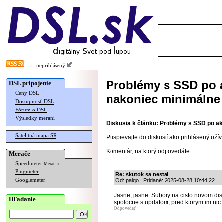
neprihlásený
Problémy s SSD po a
DSL pripojenie
Ceny DSL
nakoniec minimálne š
Dostupnosť DSL
Fórum o DSL
Výsledky meraní
Diskusia k článku:
Problémy s SSD po akt
Satelitná mapa SR
Prispievajte do diskusií ako
prihlásený užív
Komentár, na ktorý odpovedáte:
Merače
Speedmeter
Merania
Pingmeter
Re: skutok sa nestal
Googlemeter
Od: palqo | Pridané: 2025-08-28 10:44:22
Jasne, jasne. Subory na cisto novom dis
Hľadanie
spolocne s updatom, pred ktorym im nic
Odpovedať