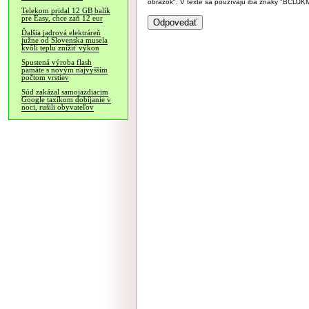
obrázok". V texte sa používajú iba znaky "BC
Telekom pridal 12 GB balík
pre Easy, chce zaň 12 eur
Ďalšia jadrová elektráreň
južne od Slovenska musela
kvôli teplu znížiť výkon
Spustená výroba flash
pamäte s novým najvyšším
počtom vrstiev
Súd zakázal samojazdiacim
Google taxíkom dobíjanie v
noci, rušili obyvateľov