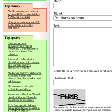
Meno:
Top články
Na Slovensku sa v tichosti
Titulok:
vypína ADSL v lokalitách s
VDSL, už 31. mája
Orange sa doťahuje na UPC
a O2, spustí 2.5 Gbps
Text:
pripojenie
Top správy
Chrome sa bude
aktualizovať dvakrát
týždenne, v budúcnosti sa
bude aktualizovať bez
reštartov
Rumunsko odstrelmi a
blokádou mení tok Dunaja,
aby udržalo jadrovú
elektráreň v chode
Prihláste sa
a povoľte si emailové notifiká
Maďarsko jadrovú elektráreň
nakoniec kompletne
Overovací text:
neodstavilo, Rumunsko mení
tok Dunaja
Slovensko.sk má opäť
technické problémy
Železnice znižujú kvôli teplu
rýchlosť iba na 50 km/h,
spôsobuje to meškanie
V Poľsku spustili takmer
Pre overenie, že komentár sa nepridáva automatizov
gigawatthodinové úložisko,
Písmená musíte zadávať rovnako ako na obrázku veľk
z LiFePO4 článkov