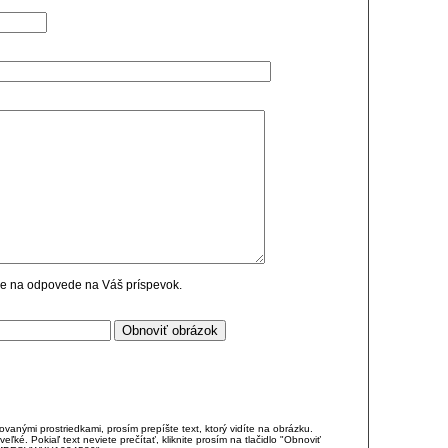
cie na odpovede na Váš príspevok.
anými prostriedkami, prosím prepíšte text, ktorý vidíte na obrázku.
é. Pokiaľ text neviete prečítať, kliknite prosím na tlačidlo "Obnoviť