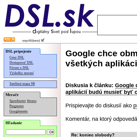
neprihlásený
Google chce obme
DSL pripojenie
Ceny DSL
všetkých aplikác
Dostupnosť DSL
Fórum o DSL
Výsledky meraní
Satelitná mapa SR
Diskusia k článku:
Google 
aplikácií budú musieť byť 
Merače
Speedmeter
Merania
Prispievajte do diskusií ako
p
Pingmeter
Googlemeter
Komentár, na ktorý odpovedá
Hľadanie
Re: koniec slobody?