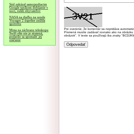
Súd zakázal samojazdiacim
Google taxíkom dobíjanie v
noci, rušili obyvateľov
NASA na diaľku na sonde
Voyager 2 úspešne znížila
spotrebu
Pre overenie, že komentár sa nepridáva automatizov
Misia na záchranu teleskopu
Písmená musíte zadávať rovnako ako na obrázku veľk
Swift ešte nie je stratená,
obrázok". V texte sa používajú iba znaky "BC
podarilo sa spomaliť jej
otáčanie