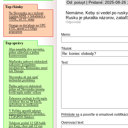
Od: poiuyt | Pridané: 2025-08-26
Top články
Nemáme. Keby si vedel po rusky a
Na Slovensku sa v tichosti
vypína ADSL v lokalitách s
Rusku je pluralita názorov, zatia
VDSL, už 31. mája
Odpovedať
Orange sa doťahuje na UPC
a O2, spustí 2.5 Gbps
pripojenie
Meno:
Top správy
Titulok:
Alza nasadila dve novinky,
jednu užitočnú a jednu
kontroverznú
Maďarsko jadrovú elektráreň
Text:
nakoniec kompletne
neodstavilo, Rumunsko mení
tok Dunaja
Slovensko.sk má opäť
technické problémy
Ďalšia jadrová elektráreň
južne od Slovenska musela
kvôli teplu znížiť výkon
Železnice znižujú kvôli teplu
rýchlosť iba na 50 km/h,
spôsobuje to meškanie
V Poľsku spustili takmer
gigawatthodinové úložisko,
Prihláste sa
a povoľte si emailové notifiká
z LiFePO4 článkov
Overovací text:
Telekom pridal 12 GB balík
pre Easy, chce zaň 12 eur