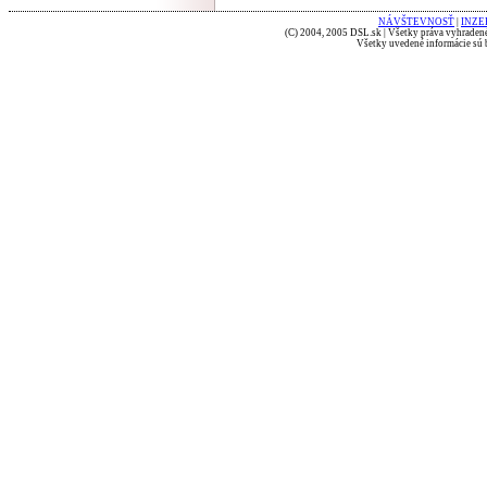
NÁVŠTEVNOSŤ
|
INZE
(C) 2004, 2005 DSL.sk | Všetky práva vyhradené
Všetky uvedené informácie sú b