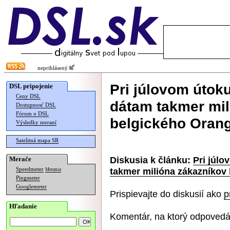
neprihlásený
Pri júlovom útoku
DSL pripojenie
Ceny DSL
dátam takmer mil
Dostupnosť DSL
Fórum o DSL
belgického Oran
Výsledky meraní
Satelitná mapa SR
Diskusia k článku:
Pri júlo
Merače
takmer milióna zákazníkov
Speedmeter
Merania
Pingmeter
Googlemeter
Prispievajte do diskusií ako
p
Hľadanie
Komentár, na ktorý odpovedá