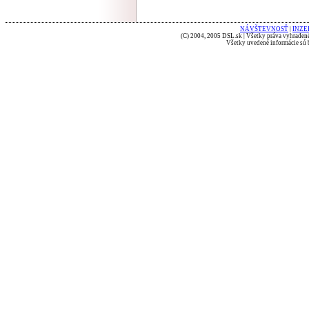
NÁVŠTEVNOSŤ
|
INZE
(C) 2004, 2005 DSL.sk | Všetky práva vyhradené
Všetky uvedené informácie sú b