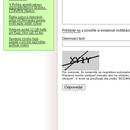
V Poľsku spustili takmer
gigawatthodinové úložisko,
z LiFePO4 článkov
Ďalšia jadrová elektráreň
južne od Slovenska musela
kvôli teplu znížiť výkon
Telekom pridal 12 GB balík
Prihláste sa
a povoľte si emailové notifiká
pre Easy, chce zaň 12 eur
Overovací text:
Spustená výroba flash
pamäte s novým najvyšším
počtom vrstiev
Pre overenie, že komentár sa nepridáva automatizov
Písmená musíte zadávať rovnako ako na obrázku veľk
obrázok". V texte sa používajú iba znaky "BC