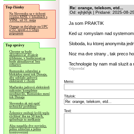
Top články
Re: orange, telekom, etd...
Od: ejhjkhjk | Pridané: 2025-08-2
Na Slovensku sa v tichosti
vypína ADSL v lokalitách s
VDSL, už 31. mája
Ja som PRAKTIK
Orange sa doťahuje na UPC
a O2, spustí 2.5 Gbps
Ked uz romyslam nad systemom 
pripojenie
Sloboda, ku ktorej anonymita jedn
Top správy
Chrome sa bude
Noz ma dve strany , tak preco ho 
aktualizovať dvakrát
týždenne, v budúcnosti sa
bude aktualizovať bez
Technologie by nam mali sluzit a
reštartov
Odpovedať
Rumunsko odstrelmi a
blokádou mení tok Dunaja,
aby udržalo jadrovú
elektráreň v chode
Meno:
Maďarsko jadrovú elektráreň
nakoniec kompletne
neodstavilo, Rumunsko mení
Titulok:
tok Dunaja
Slovensko.sk má opäť
technické problémy
Text:
Železnice znižujú kvôli teplu
rýchlosť iba na 50 km/h,
spôsobuje to meškanie
Alza nasadila dve novinky,
jednu užitočnú a jednu
kontroverznú