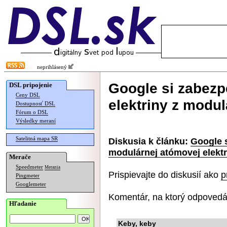
neprihlásený
Google si zabez
DSL pripojenie
Ceny DSL
elektriny z modul
Dostupnosť DSL
Fórum o DSL
Výsledky meraní
Satelitná mapa SR
Diskusia k článku:
Google s
modulárnej atómovej elekt
Merače
Speedmeter
Merania
Prispievajte do diskusií ako
p
Pingmeter
Googlemeter
Komentár, na ktorý odpovedá
Hľadanie
Keby, keby