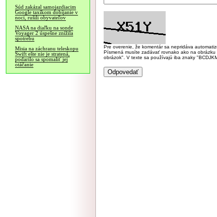
Súd zakázal samojazdiacim
Google taxíkom dobíjanie v
noci, rušili obyvateľov
NASA na diaľku na sonde
Voyager 2 úspešne znížila
spotrebu
Pre overenie, že komentár sa nepridáva automatizov
Misia na záchranu teleskopu
Písmená musíte zadávať rovnako ako na obrázku veľk
Swift ešte nie je stratená,
obrázok". V texte sa používajú iba znaky "BC
podarilo sa spomaliť jej
otáčanie