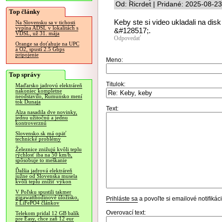
Od: Ricrdet | Pridané: 2025-08-2
Top články
Keby ste si video ukladali na dis
Na Slovensku sa v tichosti
vypína ADSL v lokalitách s
&#128517;.
VDSL, už 31. mája
Odpovedať
Orange sa doťahuje na UPC
a O2, spustí 2.5 Gbps
pripojenie
Meno:
Top správy
Titulok:
Maďarsko jadrovú elektráreň
nakoniec kompletne
neodstavilo, Rumunsko mení
tok Dunaja
Text:
Alza nasadila dve novinky,
jednu užitočnú a jednu
kontroverznú
Slovensko.sk má opäť
technické problémy
Železnice znižujú kvôli teplu
rýchlosť iba na 50 km/h,
spôsobuje to meškanie
Ďalšia jadrová elektráreň
južne od Slovenska musela
kvôli teplu znížiť výkon
V Poľsku spustili takmer
gigawatthodinové úložisko,
Prihláste sa
a povoľte si emailové notifiká
z LiFePO4 článkov
Overovací text:
Telekom pridal 12 GB balík
pre Easy, chce zaň 12 eur