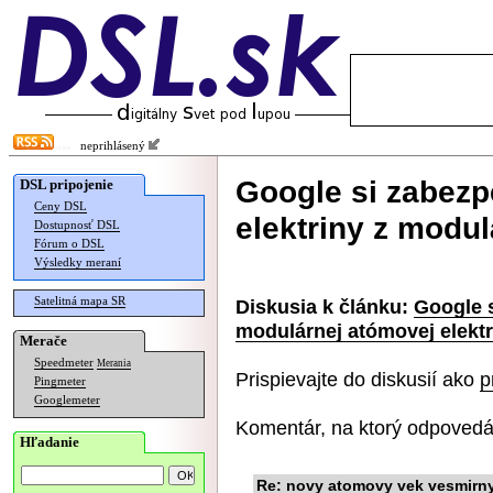
neprihlásený
Google si zabez
DSL pripojenie
Ceny DSL
elektriny z modul
Dostupnosť DSL
Fórum o DSL
Výsledky meraní
Satelitná mapa SR
Diskusia k článku:
Google s
modulárnej atómovej elekt
Merače
Speedmeter
Merania
Prispievajte do diskusií ako
p
Pingmeter
Googlemeter
Komentár, na ktorý odpovedá
Hľadanie
Re: novy atomovy vek vesmirny