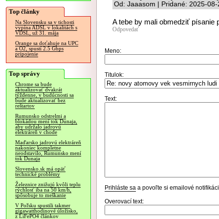
Od: Jaaasom | Pridané: 2025-08-
Top články
A tebe by mali obmedziť písanie 
Na Slovensku sa v tichosti
vypína ADSL v lokalitách s
Odpovedať
VDSL, už 31. mája
Orange sa doťahuje na UPC
a O2, spustí 2.5 Gbps
Meno:
pripojenie
Top správy
Titulok:
Chrome sa bude
aktualizovať dvakrát
týždenne, v budúcnosti sa
Text:
bude aktualizovať bez
reštartov
Rumunsko odstrelmi a
blokádou mení tok Dunaja,
aby udržalo jadrovú
elektráreň v chode
Maďarsko jadrovú elektráreň
nakoniec kompletne
neodstavilo, Rumunsko mení
tok Dunaja
Slovensko.sk má opäť
technické problémy
Železnice znižujú kvôli teplu
Prihláste sa
a povoľte si emailové notifiká
rýchlosť iba na 50 km/h,
spôsobuje to meškanie
Overovací text:
V Poľsku spustili takmer
gigawatthodinové úložisko,
z LiFePO4 článkov