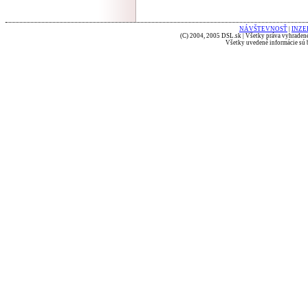
NÁVŠTEVNOSŤ
|
INZE
(C) 2004, 2005 DSL.sk | Všetky práva vyhradené
Všetky uvedené informácie sú b