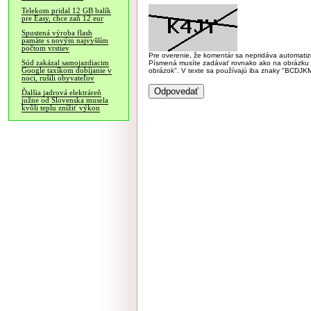
Telekom pridal 12 GB balík
pre Easy, chce zaň 12 eur
Spustená výroba flash
pamäte s novým najvyšším
počtom vrstiev
Pre overenie, že komentár sa nepridáva automatizov
Súd zakázal samojazdiacim
Písmená musíte zadávať rovnako ako na obrázku veľk
Google taxíkom dobíjanie v
obrázok". V texte sa používajú iba znaky "BC
noci, rušili obyvateľov
Ďalšia jadrová elektráreň
južne od Slovenska musela
kvôli teplu znížiť výkon