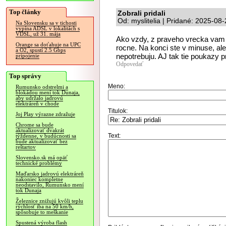
Top články
Zobrali pridali
Od: myslitelia | Pridané: 2025-08
Na Slovensku sa v tichosti
vypína ADSL v lokalitách s
VDSL, už 31. mája
Ako vzdy, z praveho vrecka vam 
Orange sa doťahuje na UPC
rocne. Na konci ste v minuse, ale
a O2, spustí 2.5 Gbps
nepotrebuju. AJ tak tie poukazy 
pripojenie
Odpovedať
Top správy
Meno:
Rumunsko odstrelmi a
blokádou mení tok Dunaja,
aby udržalo jadrovú
elektráreň v chode
Titulok:
Joj Play výrazne zdražuje
Chrome sa bude
aktualizovať dvakrát
Text:
týždenne, v budúcnosti sa
bude aktualizovať bez
reštartov
Slovensko.sk má opäť
technické problémy
Maďarsko jadrovú elektráreň
nakoniec kompletne
neodstavilo, Rumunsko mení
tok Dunaja
Železnice znižujú kvôli teplu
rýchlosť iba na 50 km/h,
spôsobuje to meškanie
Spustená výroba flash