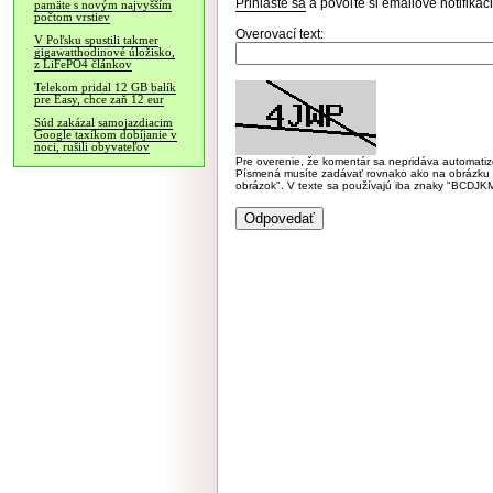
Prihláste sa
a povoľte si emailové notifiká
pamäte s novým najvyšším
počtom vrstiev
Overovací text:
V Poľsku spustili takmer
gigawatthodinové úložisko,
z LiFePO4 článkov
Telekom pridal 12 GB balík
pre Easy, chce zaň 12 eur
Súd zakázal samojazdiacim
Google taxíkom dobíjanie v
noci, rušili obyvateľov
Pre overenie, že komentár sa nepridáva automatizov
Písmená musíte zadávať rovnako ako na obrázku veľk
obrázok". V texte sa používajú iba znaky "BC