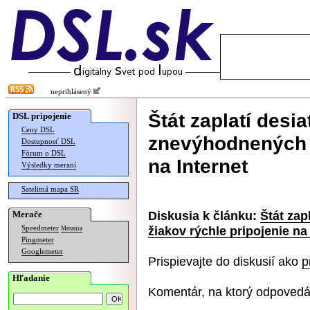
neprihlásený
Štát zaplatí desi
DSL pripojenie
Ceny DSL
znevýhodnených ž
Dostupnosť DSL
Fórum o DSL
na Internet
Výsledky meraní
Satelitná mapa SR
Diskusia k článku:
Štát zap
Merače
žiakov rýchle pripojenie na
Speedmeter
Merania
Pingmeter
Googlemeter
Prispievajte do diskusií ako
p
Hľadanie
Komentár, na ktorý odpovedá