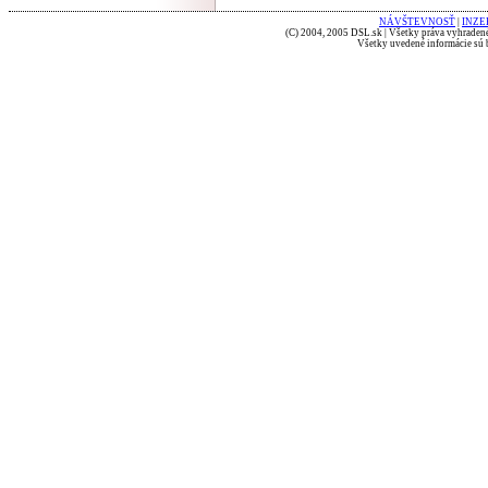
NÁVŠTEVNOSŤ
|
INZE
(C) 2004, 2005 DSL.sk | Všetky práva vyhradené
Všetky uvedené informácie sú b