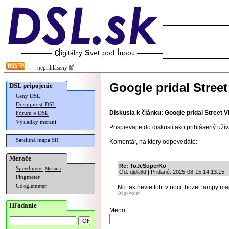
neprihlásený
Google pridal Street
DSL pripojenie
Ceny DSL
Dostupnosť DSL
Diskusia k článku:
Google pridal Street 
Fórum o DSL
Výsledky meraní
Prispievajte do diskusií ako
prihlásený užív
Satelitná mapa SR
Komentár, na ktorý odpovedáte:
Merače
Re: ToJeSuperKo
Speedmeter
Merania
Od: djdk8d | Pridané: 2025-08-15 14:13:15
Pingmeter
Googlemeter
No tak nevie fotit v noci, boze, lampy maj
Odpovedať
Hľadanie
Meno: