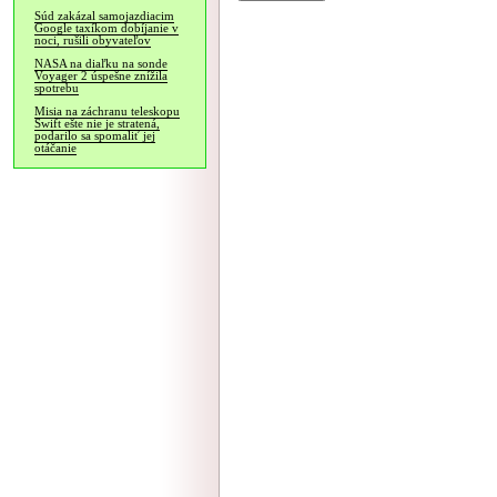
Súd zakázal samojazdiacim
Google taxíkom dobíjanie v
noci, rušili obyvateľov
NASA na diaľku na sonde
Voyager 2 úspešne znížila
spotrebu
Misia na záchranu teleskopu
Swift ešte nie je stratená,
podarilo sa spomaliť jej
otáčanie