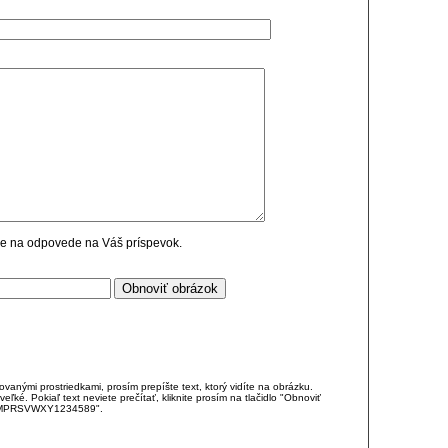
cie na odpovede na Váš príspevok.
anými prostriedkami, prosím prepíšte text, ktorý vidíte na obrázku.
é. Pokiaľ text neviete prečítať, kliknite prosím na tlačidlo "Obnoviť
DJKMPRSVWXY1234589".