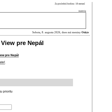
Za poslednú hodinu: 18 meraní
inzercia
Sobota, 8. augusta 2026, dnes má meniny
Oskár
 View pre Nepál
View pre Nepál
ateľ
.
u prioritu