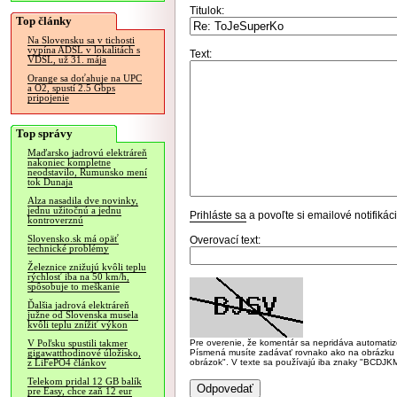
Titulok:
Top články
Na Slovensku sa v tichosti
vypína ADSL v lokalitách s
Text:
VDSL, už 31. mája
Orange sa doťahuje na UPC
a O2, spustí 2.5 Gbps
pripojenie
Top správy
Maďarsko jadrovú elektráreň
nakoniec kompletne
neodstavilo, Rumunsko mení
tok Dunaja
Alza nasadila dve novinky,
jednu užitočnú a jednu
Prihláste sa
a povoľte si emailové notifiká
kontroverznú
Slovensko.sk má opäť
Overovací text:
technické problémy
Železnice znižujú kvôli teplu
rýchlosť iba na 50 km/h,
spôsobuje to meškanie
Ďalšia jadrová elektráreň
južne od Slovenska musela
kvôli teplu znížiť výkon
Pre overenie, že komentár sa nepridáva automatizov
V Poľsku spustili takmer
Písmená musíte zadávať rovnako ako na obrázku veľk
gigawatthodinové úložisko,
obrázok". V texte sa používajú iba znaky "BC
z LiFePO4 článkov
Telekom pridal 12 GB balík
pre Easy, chce zaň 12 eur