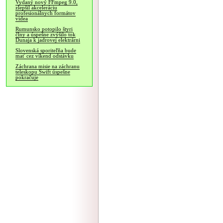
Vydaný nový FFmpeg 9.0,
zlepšil akceleráciu
profesionálnych formátov
videa
Rumunsko potopilo štyri
člny a úspešne zvýšilo tok
Dunaja k jadrovej elektrárni
Slovenská sporiteľňa bude
mať cez víkend odstávku
Záchrana misie na záchranu
teleskopu Swift úspešne
pokračuje