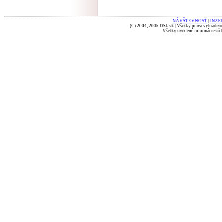
NÁVŠTEVNOSŤ
|
INZE
(C) 2004, 2005 DSL.sk | Všetky práva vyhradené
Všetky uvedené informácie sú b