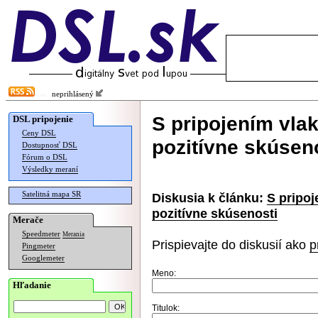
neprihlásený
S pripojením vlak
DSL pripojenie
Ceny DSL
pozitívne skúsen
Dostupnosť DSL
Fórum o DSL
Výsledky meraní
Satelitná mapa SR
Diskusia k článku:
S pripoj
pozitívne skúsenosti
Merače
Speedmeter
Merania
Prispievajte do diskusií ako
p
Pingmeter
Googlemeter
Meno:
Hľadanie
Titulok: