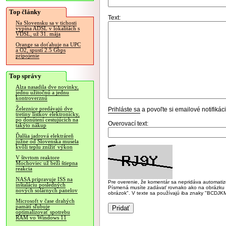
Top články
Text:
Na Slovensku sa v tichosti
vypína ADSL v lokalitách s
VDSL, už 31. mája
Orange sa doťahuje na UPC
a O2, spustí 2.5 Gbps
pripojenie
Top správy
Alza nasadila dve novinky,
jednu užitočnú a jednu
kontroverznú
Železnice predávajú dve
Prihláste sa
a povoľte si emailové notifiká
tretiny lístkov elektronicky,
po donútení cestujúcich na
Overovací text:
takýto nákup
Ďalšia jadrová elektráreň
južne od Slovenska musela
kvôli teplu znížiť výkon
V štvrtom reaktore
Mochoviec už beží štiepna
reakcia
NASA pripravuje ISS na
Pre overenie, že komentár sa nepridáva automatizov
inštaláciu posledných
Písmená musíte zadávať rovnako ako na obrázku veľk
nových solárnych panelov
obrázok". V texte sa používajú iba znaky "BC
Microsoft v čase drahých
pamätí sľubuje
optimalizovať spotrebu
RAM vo Windows 11