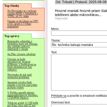
Od: Tribald | Pridané: 2025-08-08
Top články
Hrozné maniak hrozné priam šiale
Na Slovensku sa v tichosti
vypína ADSL v lokalitách s
telefónmi alebo mikrovlnkou...
VDSL, už 31. mája
Odpovedať
Orange sa doťahuje na UPC
a O2, spustí 2.5 Gbps
pripojenie
Meno:
Top správy
Titulok:
Rumunsko odstrelmi a
blokádou mení tok Dunaja,
aby udržalo jadrovú
elektráreň v chode
Text:
Joj Play výrazne zdražuje
Chrome sa bude
aktualizovať dvakrát
týždenne, v budúcnosti sa
bude aktualizovať bez
reštartov
Slovensko.sk má opäť
technické problémy
Spustená výroba flash
pamäte s novým najvyšším
počtom vrstiev
V Poľsku spustili takmer
gigawatthodinové úložisko,
Prihláste sa
a povoľte si emailové notifiká
z LiFePO4 článkov
Overovací text:
Telekom pridal 12 GB balík
pre Easy, chce zaň 12 eur