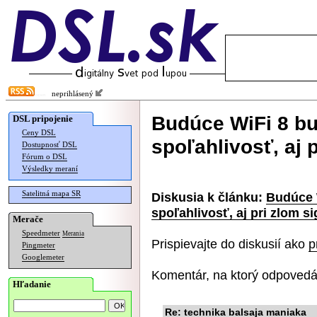
neprihlásený
Budúce WiFi 8 b
DSL pripojenie
Ceny DSL
spoľahlivosť, aj 
Dostupnosť DSL
Fórum o DSL
Výsledky meraní
Satelitná mapa SR
Diskusia k článku:
Budúce 
spoľahlivosť, aj pri zlom s
Merače
Speedmeter
Merania
Prispievajte do diskusií ako
p
Pingmeter
Googlemeter
Komentár, na ktorý odpovedá
Hľadanie
Re: technika balsaja maniaka