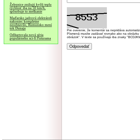
Železnice znižujú kvôli teplu
rýchlosť iba na 50 km/h,
spôsobuje to meškanie
Maďarsko jadrovú elektráreň
nakoniec kompletne
neodstavilo, Rumunsko mení
tok Dunaja
Pre overenie, že komentár sa nepridáva automatizov
Písmená musíte zadávať rovnako ako na obrázku veľk
Odštartovala nová séria
obrázok". V texte sa používajú iba znaky "BC
populárneho sci-fi Futurama