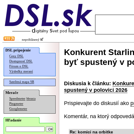
neprihlásený
Konkurent Starl
DSL pripojenie
Ceny DSL
byť spustený v p
Dostupnosť DSL
Fórum o DSL
Výsledky meraní
Satelitná mapa SR
Diskusia k článku:
Konkure
spustený v polovici 2026
Merače
Speedmeter
Merania
Prispievajte do diskusií ako
p
Pingmeter
Googlemeter
Komentár, na ktorý odpovedá
Hľadanie
Re: komici na orbitke