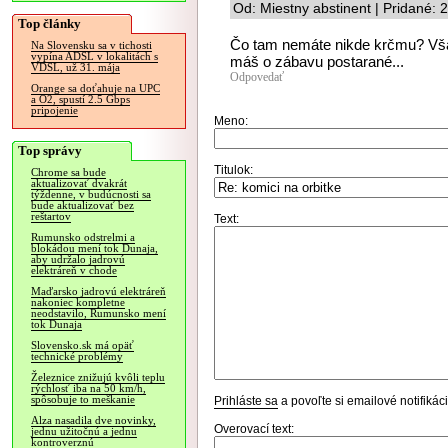
Od: Miestny abstinent | Pridané:
Top články
Čo tam nemáte nikde krčmu? Však
Na Slovensku sa v tichosti
vypína ADSL v lokalitách s
máš o zábavu postarané...
VDSL, už 31. mája
Odpovedať
Orange sa doťahuje na UPC
a O2, spustí 2.5 Gbps
pripojenie
Meno:
Top správy
Titulok:
Chrome sa bude
aktualizovať dvakrát
týždenne, v budúcnosti sa
bude aktualizovať bez
reštartov
Text:
Rumunsko odstrelmi a
blokádou mení tok Dunaja,
aby udržalo jadrovú
elektráreň v chode
Maďarsko jadrovú elektráreň
nakoniec kompletne
neodstavilo, Rumunsko mení
tok Dunaja
Slovensko.sk má opäť
technické problémy
Železnice znižujú kvôli teplu
rýchlosť iba na 50 km/h,
spôsobuje to meškanie
Prihláste sa
a povoľte si emailové notifiká
Alza nasadila dve novinky,
Overovací text:
jednu užitočnú a jednu
kontroverznú