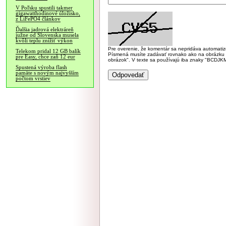
V Poľsku spustili takmer
gigawatthodinové úložisko,
z LiFePO4 článkov
Ďalšia jadrová elektráreň
južne od Slovenska musela
kvôli teplu znížiť výkon
Pre overenie, že komentár sa nepridáva automatizov
Telekom pridal 12 GB balík
Písmená musíte zadávať rovnako ako na obrázku veľk
pre Easy, chce zaň 12 eur
obrázok". V texte sa používajú iba znaky "BC
Spustená výroba flash
pamäte s novým najvyšším
počtom vrstiev