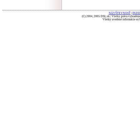
NÁVŠTEVNOSŤ
|
INZE
(C) 2004, 2005 DSL.sk | Všetky práva vyhradené
Všetky uvedené informácie sú b