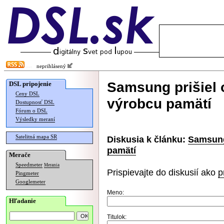
neprihlásený
Samsung prišiel 
DSL pripojenie
Ceny DSL
výrobcu pamätí
Dostupnosť DSL
Fórum o DSL
Výsledky meraní
Satelitná mapa SR
Diskusia k článku:
Samsung 
pamätí
Merače
Speedmeter
Merania
Prispievajte do diskusií ako
p
Pingmeter
Googlemeter
Meno:
Hľadanie
Titulok: