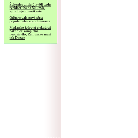
Železnice znižujú kvôli teplu
rýchlosť iba na 50 km/h,
spôsobuje to meškanie
Odštartovala nová séria
populárneho sci-fi Futurama
Maďarsko jadrovú elektráreň
nakoniec kompletne
neodstavilo, Rumunsko mení
tok Dunaja