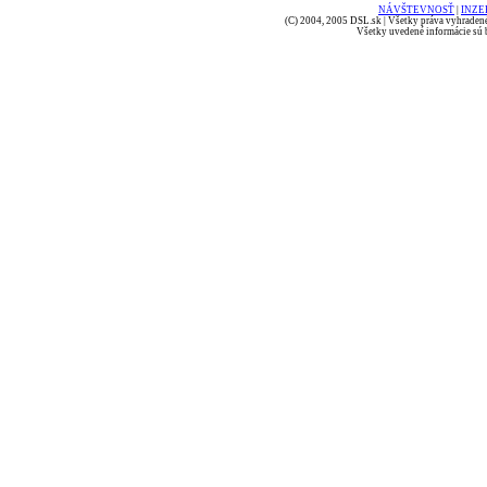
NÁVŠTEVNOSŤ
|
INZE
(C) 2004, 2005 DSL.sk | Všetky práva vyhradené
Všetky uvedené informácie sú b