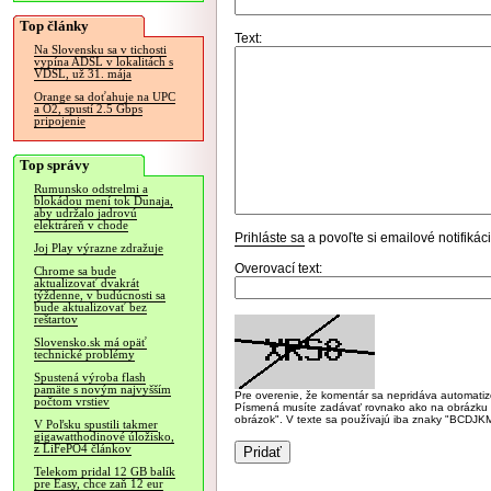
Top články
Text:
Na Slovensku sa v tichosti
vypína ADSL v lokalitách s
VDSL, už 31. mája
Orange sa doťahuje na UPC
a O2, spustí 2.5 Gbps
pripojenie
Top správy
Rumunsko odstrelmi a
blokádou mení tok Dunaja,
aby udržalo jadrovú
elektráreň v chode
Prihláste sa
a povoľte si emailové notifiká
Joj Play výrazne zdražuje
Overovací text:
Chrome sa bude
aktualizovať dvakrát
týždenne, v budúcnosti sa
bude aktualizovať bez
reštartov
Slovensko.sk má opäť
technické problémy
Spustená výroba flash
pamäte s novým najvyšším
Pre overenie, že komentár sa nepridáva automatizov
počtom vrstiev
Písmená musíte zadávať rovnako ako na obrázku veľk
obrázok". V texte sa používajú iba znaky "BC
V Poľsku spustili takmer
gigawatthodinové úložisko,
z LiFePO4 článkov
Telekom pridal 12 GB balík
pre Easy, chce zaň 12 eur