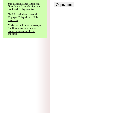
Súd zakázal samojazdiacim
Google taxíkom dobíjanie v
noci, rušili obyvateľov
NASA na diaľku na sonde
Voyager 2 úspešne znížila
spotrebu
Misia na záchranu teleskopu
Swift ešte nie je stratená,
podarilo sa spomaliť jej
otáčanie