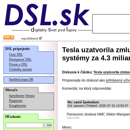
neprihlásený
Tesla uzatvorila zm
DSL pripojenie
Ceny DSL
systémy za 4.3 milia
Dostupnosť DSL
Fórum o DSL
Výsledky meraní
Diskusia k článku:
Tesla uzatvorila zmlu
Satelitná mapa SR
Prispievajte do diskusií ako
prihlásený užív
Komentár, na ktorý odpovedáte:
Merače
Speedmeter
Merania
Pingmeter
Re: samé špekulácie
Googlemeter
Od: aasami | Pridané: 2025-07-31 14:50:47
Panasonic dodava NMC (Niklo-Mangan
Hľadanie
Odpovedať
Meno: