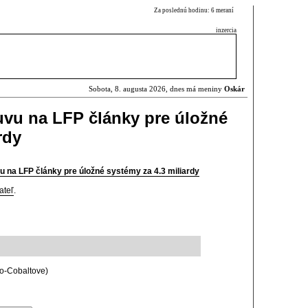
Za poslednú hodinu: 6 meraní
inzercia
Sobota, 8. augusta 2026, dnes má meniny
Oskár
luvu na LFP články pre úložné
rdy
vu na LFP články pre úložné systémy za 4.3 miliardy
ateľ
.
o-Cobaltove)