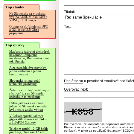
Top články
Titulok:
Na Slovensku sa v tichosti
vypína ADSL v lokalitách s
VDSL, už 31. mája
Text:
Orange sa doťahuje na UPC
a O2, spustí 2.5 Gbps
pripojenie
Top správy
Maďarsko jadrovú elektráreň
nakoniec kompletne
neodstavilo, Rumunsko mení
tok Dunaja
Alza nasadila dve novinky,
jednu užitočnú a jednu
kontroverznú
Slovensko.sk má opäť
Prihláste sa
a povoľte si emailové notifiká
technické problémy
Overovací text:
Železnice znižujú kvôli teplu
rýchlosť iba na 50 km/h,
spôsobuje to meškanie
Ďalšia jadrová elektráreň
južne od Slovenska musela
kvôli teplu znížiť výkon
V Poľsku spustili takmer
gigawatthodinové úložisko,
z LiFePO4 článkov
Pre overenie, že komentár sa nepridáva automatizov
Písmená musíte zadávať rovnako ako na obrázku veľk
Telekom pridal 12 GB balík
obrázok". V texte sa používajú iba znaky "BC
pre Easy, chce zaň 12 eur