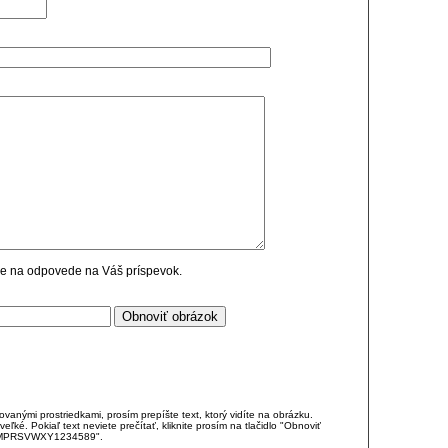
cie na odpovede na Váš príspevok.
anými prostriedkami, prosím prepíšte text, ktorý vidíte na obrázku.
é. Pokiaľ text neviete prečítať, kliknite prosím na tlačidlo "Obnoviť
DJKMPRSVWXY1234589".