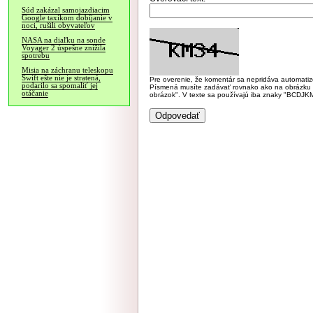
Súd zakázal samojazdiacim
Google taxíkom dobíjanie v
noci, rušili obyvateľov
NASA na diaľku na sonde
Voyager 2 úspešne znížila
spotrebu
Misia na záchranu teleskopu
Swift ešte nie je stratená,
Pre overenie, že komentár sa nepridáva automatizov
podarilo sa spomaliť jej
Písmená musíte zadávať rovnako ako na obrázku veľk
otáčanie
obrázok". V texte sa používajú iba znaky "BC