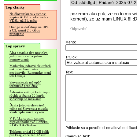
Od: sfdfdfgd | Pridané: 2025-07-
Top články
pozeram ako puk, ze co to ma wi
Na Slovensku sa v tichosti
vypína ADSL v lokalitách s
koment), ze uz mam LINUX !!! :
VDSL, už 31. mája
Orange sa doťahuje na UPC
Odpovedať
a O2, spustí 2.5 Gbps
pripojenie
Meno:
Top správy
Alza nasadila dve novinky,
jednu užitočnú a jednu
Titulok:
kontroverznú
Maďarsko jadrovú elektráreň
nakoniec kompletne
Text:
neodstavilo, Rumunsko mení
tok Dunaja
Slovensko.sk má opäť
technické problémy
Železnice znižujú kvôli teplu
rýchlosť iba na 50 km/h,
spôsobuje to meškanie
Ďalšia jadrová elektráreň
južne od Slovenska musela
kvôli teplu znížiť výkon
V Poľsku spustili takmer
gigawatthodinové úložisko,
z LiFePO4 článkov
Prihláste sa
a povoľte si emailové notifiká
Telekom pridal 12 GB balík
pre Easy, chce zaň 12 eur
Overovací text: