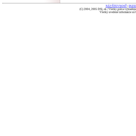
NÁVŠTEVNOSŤ
|
INZE
(C) 2004, 2005 DSL.sk | Všetky práva vyhradené
Všetky uvedené informácie sú b