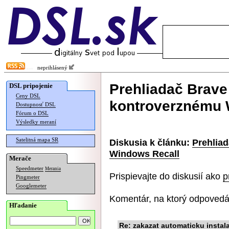
neprihlásený
Prehliadač Brave 
DSL pripojenie
Ceny DSL
kontroverznému 
Dostupnosť DSL
Fórum o DSL
Výsledky meraní
Satelitná mapa SR
Diskusia k článku:
Prehliad
Windows Recall
Merače
Speedmeter
Merania
Prispievajte do diskusií ako
p
Pingmeter
Googlemeter
Komentár, na ktorý odpovedá
Hľadanie
Re: zakazat automaticku instal