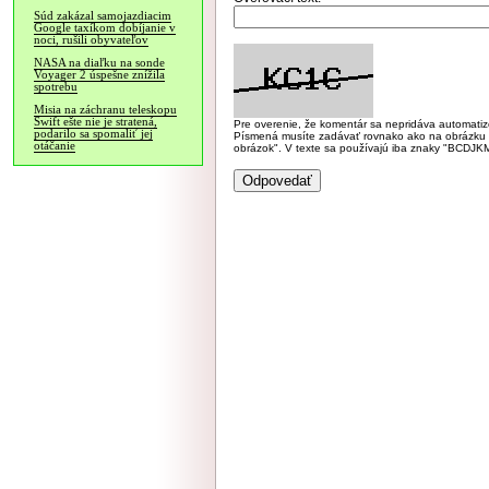
Súd zakázal samojazdiacim
Google taxíkom dobíjanie v
noci, rušili obyvateľov
NASA na diaľku na sonde
Voyager 2 úspešne znížila
spotrebu
Misia na záchranu teleskopu
Swift ešte nie je stratená,
Pre overenie, že komentár sa nepridáva automatizov
podarilo sa spomaliť jej
Písmená musíte zadávať rovnako ako na obrázku veľk
otáčanie
obrázok". V texte sa používajú iba znaky "BC