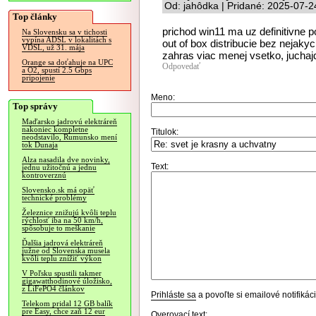
Od: jahôdka | Pridané: 2025-07-2
Top články
prichod win11 ma uz definitivne p
Na Slovensku sa v tichosti
vypína ADSL v lokalitách s
out of box distribucie bez nejaky
VDSL, už 31. mája
zahras viac menej vsetko, juchaj
Orange sa doťahuje na UPC
Odpovedať
a O2, spustí 2.5 Gbps
pripojenie
Meno:
Top správy
Maďarsko jadrovú elektráreň
nakoniec kompletne
Titulok:
neodstavilo, Rumunsko mení
tok Dunaja
Alza nasadila dve novinky,
Text:
jednu užitočnú a jednu
kontroverznú
Slovensko.sk má opäť
technické problémy
Železnice znižujú kvôli teplu
rýchlosť iba na 50 km/h,
spôsobuje to meškanie
Ďalšia jadrová elektráreň
južne od Slovenska musela
kvôli teplu znížiť výkon
V Poľsku spustili takmer
gigawatthodinové úložisko,
z LiFePO4 článkov
Prihláste sa
a povoľte si emailové notifiká
Telekom pridal 12 GB balík
pre Easy, chce zaň 12 eur
Overovací text: