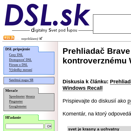
neprihlásený
Prehliadač Brave 
DSL pripojenie
Ceny DSL
kontroverznému 
Dostupnosť DSL
Fórum o DSL
Výsledky meraní
Satelitná mapa SR
Diskusia k článku:
Prehliad
Windows Recall
Merače
Speedmeter
Merania
Prispievajte do diskusií ako
p
Pingmeter
Googlemeter
Komentár, na ktorý odpovedá
Hľadanie
svet je krasny a uchvatny