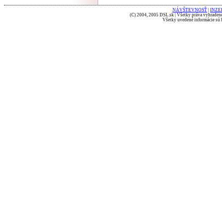
NÁVŠTEVNOSŤ
|
INZE
(C) 2004, 2005 DSL.sk | Všetky práva vyhradené
Všetky uvedené informácie sú b