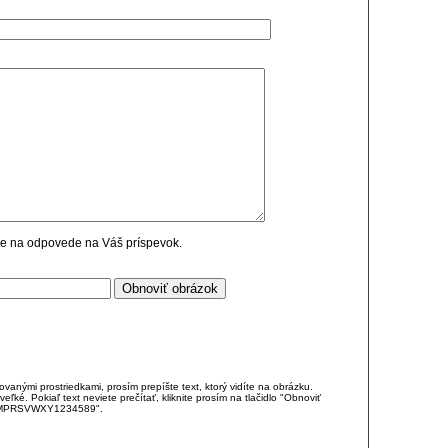
cie na odpovede na Váš príspevok.
anými prostriedkami, prosím prepíšte text, ktorý vidíte na obrázku.
é. Pokiaľ text neviete prečítať, kliknite prosím na tlačidlo "Obnoviť
DJKMPRSVWXY1234589".