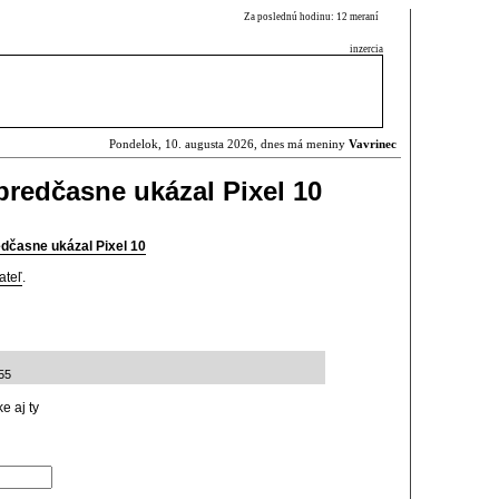
Za poslednú hodinu: 12 meraní
inzercia
Pondelok, 10. augusta 2026, dnes má meniny
Vavrinec
redčasne ukázal Pixel 10
dčasne ukázal Pixel 10
ateľ
.
55
e aj ty