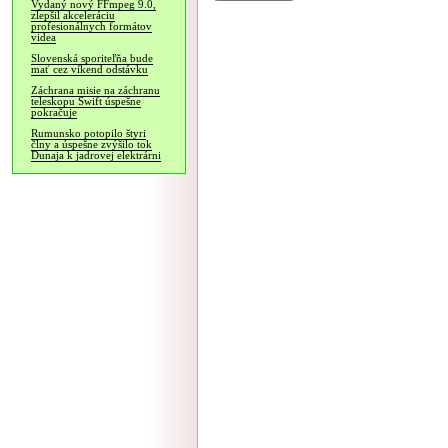
Vydaný nový FFmpeg 9.0,
zlepšil akceleráciu
profesionálnych formátov
videa
Slovenská sporiteľňa bude
mať cez víkend odstávku
Záchrana misie na záchranu
teleskopu Swift úspešne
pokračuje
Rumunsko potopilo štyri
člny a úspešne zvýšilo tok
Dunaja k jadrovej elektrárni