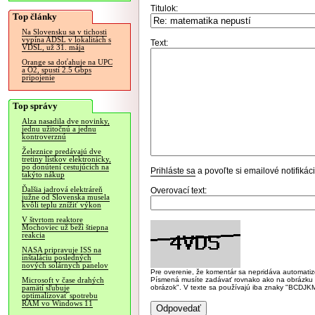
Titulok:
Top články
Na Slovensku sa v tichosti
vypína ADSL v lokalitách s
Text:
VDSL, už 31. mája
Orange sa doťahuje na UPC
a O2, spustí 2.5 Gbps
pripojenie
Top správy
Alza nasadila dve novinky,
jednu užitočnú a jednu
kontroverznú
Železnice predávajú dve
tretiny lístkov elektronicky,
po donútení cestujúcich na
Prihláste sa
a povoľte si emailové notifiká
takýto nákup
Ďalšia jadrová elektráreň
Overovací text:
južne od Slovenska musela
kvôli teplu znížiť výkon
V štvrtom reaktore
Mochoviec už beží štiepna
reakcia
NASA pripravuje ISS na
inštaláciu posledných
nových solárnych panelov
Pre overenie, že komentár sa nepridáva automatizov
Písmená musíte zadávať rovnako ako na obrázku veľk
Microsoft v čase drahých
obrázok". V texte sa používajú iba znaky "BC
pamätí sľubuje
optimalizovať spotrebu
RAM vo Windows 11