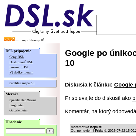
neprihlásený
Google po únikoc
DSL pripojenie
Ceny DSL
10
Dostupnosť DSL
Fórum o DSL
Výsledky meraní
Satelitná mapa SR
Diskusia k článku:
Google 
Merače
Prispievajte do diskusií ako
p
Speedmeter
Merania
Pingmeter
Komentár, na ktorý odpovedá
Googlemeter
Hľadanie
matematika nepustí
Od: no neviem | Pridané: 2025-07-22 15:00: