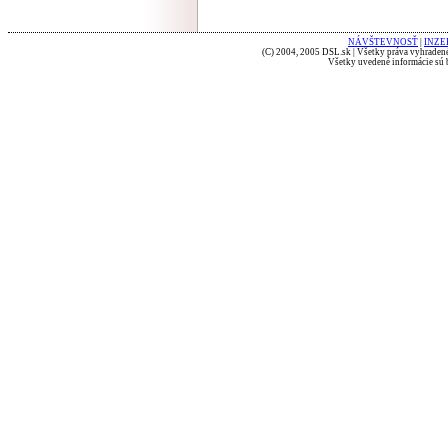
NÁVŠTEVNOSŤ
|
INZE
(C) 2004, 2005 DSL.sk | Všetky práva vyhradené
Všetky uvedené informácie sú b