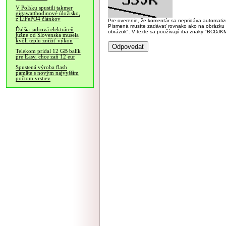
V Poľsku spustili takmer
gigawatthodinové úložisko,
z LiFePO4 článkov
Pre overenie, že komentár sa nepridáva automatizov
Písmená musíte zadávať rovnako ako na obrázku veľk
Ďalšia jadrová elektráreň
obrázok". V texte sa používajú iba znaky "BC
južne od Slovenska musela
kvôli teplu znížiť výkon
Telekom pridal 12 GB balík
pre Easy, chce zaň 12 eur
Spustená výroba flash
pamäte s novým najvyšším
počtom vrstiev