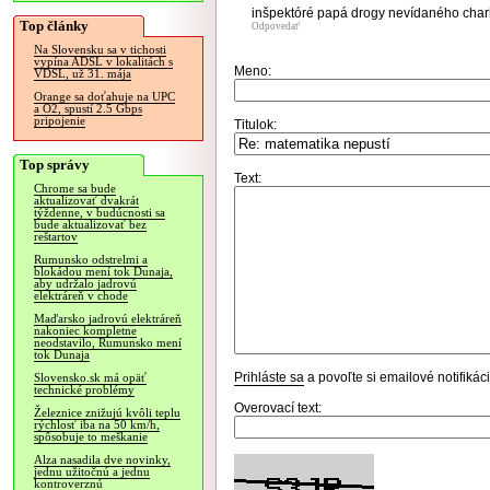
inšpektóré papá drogy nevídaného chark
Top články
Odpovedať
Na Slovensku sa v tichosti
vypína ADSL v lokalitách s
Meno:
VDSL, už 31. mája
Orange sa doťahuje na UPC
a O2, spustí 2.5 Gbps
pripojenie
Titulok:
Top správy
Text:
Chrome sa bude
aktualizovať dvakrát
týždenne, v budúcnosti sa
bude aktualizovať bez
reštartov
Rumunsko odstrelmi a
blokádou mení tok Dunaja,
aby udržalo jadrovú
elektráreň v chode
Maďarsko jadrovú elektráreň
nakoniec kompletne
neodstavilo, Rumunsko mení
tok Dunaja
Prihláste sa
a povoľte si emailové notifiká
Slovensko.sk má opäť
technické problémy
Overovací text:
Železnice znižujú kvôli teplu
rýchlosť iba na 50 km/h,
spôsobuje to meškanie
Alza nasadila dve novinky,
jednu užitočnú a jednu
kontroverznú