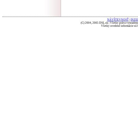
NÁVŠTEVNOSŤ
|
INZE
(C) 2004, 2005 DSL.sk | Všetky práva vyhradené
Všetky uvedené informácie sú b