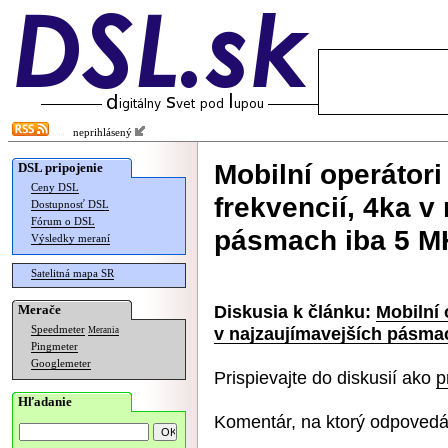
neprihlásený
Mobilní operátori
DSL pripojenie
Ceny DSL
frekvencií, 4ka v
Dostupnosť DSL
Fórum o DSL
pásmach iba 5 M
Výsledky meraní
Satelitná mapa SR
Diskusia k článku:
Mobilní 
Merače
v najzaujímavejších pásma
Speedmeter
Merania
Pingmeter
Googlemeter
Prispievajte do diskusií ako
p
Hľadanie
Komentár, na ktorý odpovedá