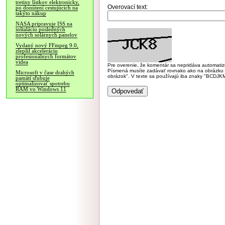
tretiny lístkov elektronicky,
Overovací text:
po donútení cestujúcich na
takýto nákup
NASA pripravuje ISS na
inštaláciu posledných
nových solárnych panelov
Vydaný nový FFmpeg 9.0,
zlepšil akceleráciu
profesionálnych formátov
videa
Pre overenie, že komentár sa nepridáva automatizov
Písmená musíte zadávať rovnako ako na obrázku veľk
Microsoft v čase drahých
obrázok". V texte sa používajú iba znaky "BC
pamätí sľubuje
optimalizovať spotrebu
RAM vo Windows 11