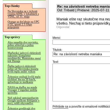
Top články
Re: na závislosti netreba mani
Od: Tribald | Pridané: 2025-07-11
Na Slovensku sa v tichosti
vypína ADSL v lokalitách s
VDSL, už 31. mája
Maniak ešte raz skutočne ma nez
Orange sa doťahuje na UPC
všetko. Nechaj si tieto prúpovíd
a O2, spustí 2.5 Gbps
Odpovedať
pripojenie
Top správy
Meno:
Alza nasadila dve novinky,
jednu užitočnú a jednu
kontroverznú
Titulok:
Maďarsko jadrovú elektráreň
nakoniec kompletne
neodstavilo, Rumunsko mení
tok Dunaja
Text:
Ďalšia jadrová elektráreň
južne od Slovenska musela
kvôli teplu znížiť výkon
Železnice znižujú kvôli teplu
rýchlosť iba na 50 km/h,
spôsobuje to meškanie
NASA na diaľku na sonde
Voyager 2 úspešne znížila
spotrebu
Súd zakázal samojazdiacim
Google taxíkom dobíjanie v
noci, rušili obyvateľov
Prihláste sa
a povoľte si emailové notifiká
Železnice predávajú dve