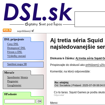
neprihlásený
Aj tretia séria Squi
DSL pripojenie
Ceny DSL
najsledovanejšie ser
Dostupnosť DSL
Fórum o DSL
Výsledky meraní
Diskusia k článku:
Aj tretia séria Squid 
Satelitná mapa SR
Prispievajte do diskusií ako
prihlásený užív
Komentár, na ktorý odpovedáte:
Merače
Speedmeter
Merania
Pingmeter
Re: ehkjhkj
Googlemeter
Od: Socialista | Pridané: 2025-07-09 08:04:
Co to taras. Squid Games je podla skuto
Hľadanie
Odpovedať
Meno: