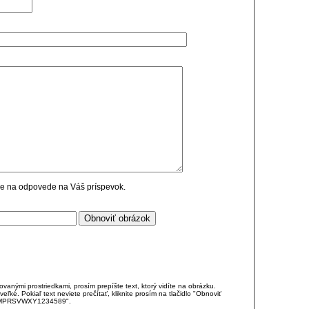
cie na odpovede na Váš príspevok.
anými prostriedkami, prosím prepíšte text, ktorý vidíte na obrázku.
é. Pokiaľ text neviete prečítať, kliknite prosím na tlačidlo "Obnoviť
DJKMPRSVWXY1234589".