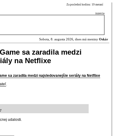
Za poslednú hodinu: 19 meraní
inzercia
Sobota, 8. augusta 2026, dnes má meniny
Oskár
d Game sa zaradila medzi
iály na Netflixe
Game sa zaradila medzi najsledovanejšie seriály na Netflixe
ateľ
.
07
cnej udalosti.