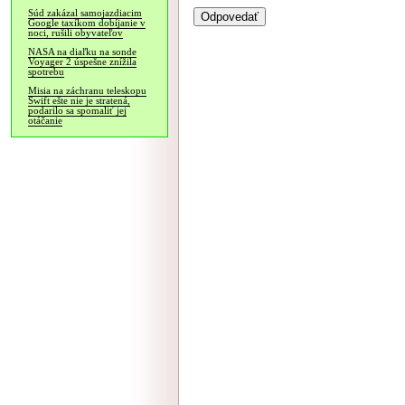
Súd zakázal samojazdiacim
Google taxíkom dobíjanie v
noci, rušili obyvateľov
NASA na diaľku na sonde
Voyager 2 úspešne znížila
spotrebu
Misia na záchranu teleskopu
Swift ešte nie je stratená,
podarilo sa spomaliť jej
otáčanie