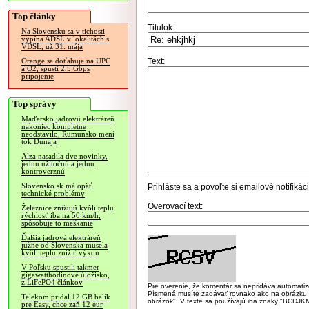
Top články
Titulok:
Na Slovensku sa v tichosti
vypína ADSL v lokalitách s
VDSL, už 31. mája
Text:
Orange sa doťahuje na UPC
a O2, spustí 2.5 Gbps
pripojenie
Top správy
Maďarsko jadrovú elektráreň
nakoniec kompletne
neodstavilo, Rumunsko mení
tok Dunaja
Alza nasadila dve novinky,
jednu užitočnú a jednu
kontroverznú
Slovensko.sk má opäť
Prihláste sa
a povoľte si emailové notifiká
technické problémy
Overovací text:
Železnice znižujú kvôli teplu
rýchlosť iba na 50 km/h,
spôsobuje to meškanie
Ďalšia jadrová elektráreň
južne od Slovenska musela
kvôli teplu znížiť výkon
V Poľsku spustili takmer
gigawatthodinové úložisko,
z LiFePO4 článkov
Pre overenie, že komentár sa nepridáva automatizov
Písmená musíte zadávať rovnako ako na obrázku veľk
Telekom pridal 12 GB balík
obrázok". V texte sa používajú iba znaky "BC
pre Easy, chce zaň 12 eur