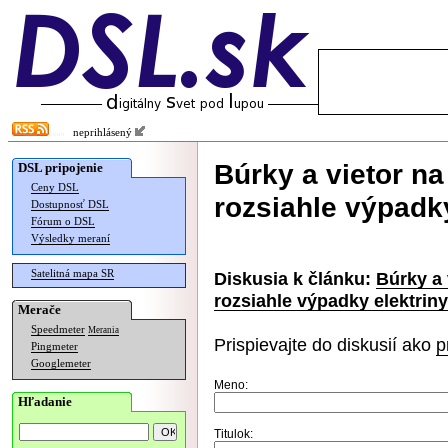
neprihlásený
Búrky a vietor n
DSL pripojenie
Ceny DSL
rozsiahle výpadky
Dostupnosť DSL
Fórum o DSL
Výsledky meraní
Satelitná mapa SR
Diskusia k článku:
Búrky a 
rozsiahle výpadky elektriny
Merače
Speedmeter
Merania
Prispievajte do diskusií ako
p
Pingmeter
Googlemeter
Meno:
Hľadanie
Titulok: