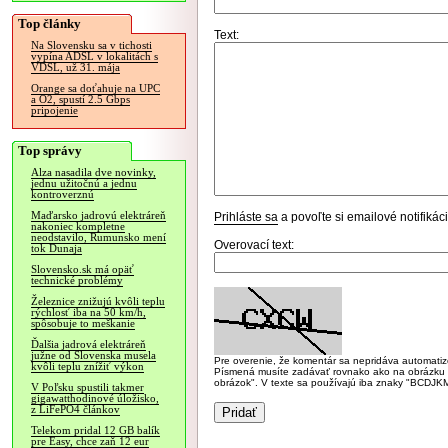
Top články
Text:
Na Slovensku sa v tichosti
vypína ADSL v lokalitách s
VDSL, už 31. mája
Orange sa doťahuje na UPC
a O2, spustí 2.5 Gbps
pripojenie
Top správy
Alza nasadila dve novinky,
jednu užitočnú a jednu
kontroverznú
Maďarsko jadrovú elektráreň
Prihláste sa
a povoľte si emailové notifiká
nakoniec kompletne
neodstavilo, Rumunsko mení
Overovací text:
tok Dunaja
Slovensko.sk má opäť
technické problémy
Železnice znižujú kvôli teplu
rýchlosť iba na 50 km/h,
spôsobuje to meškanie
Ďalšia jadrová elektráreň
južne od Slovenska musela
Pre overenie, že komentár sa nepridáva automatizov
kvôli teplu znížiť výkon
Písmená musíte zadávať rovnako ako na obrázku veľk
obrázok". V texte sa používajú iba znaky "BC
V Poľsku spustili takmer
gigawatthodinové úložisko,
z LiFePO4 článkov
Telekom pridal 12 GB balík
pre Easy, chce zaň 12 eur