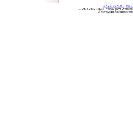
NÁVŠTEVNOSŤ
|
INZE
(C) 2004, 2005 DSL.sk | Všetky práva vyhradené
Všetky uvedené informácie sú b