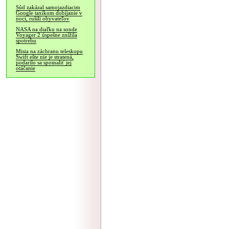
Súd zakázal samojazdiacim
Google taxíkom dobíjanie v
noci, rušili obyvateľov
NASA na diaľku na sonde
Voyager 2 úspešne znížila
spotrebu
Misia na záchranu teleskopu
Swift ešte nie je stratená,
podarilo sa spomaliť jej
otáčanie