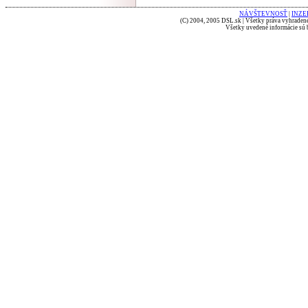
NÁVŠTEVNOSŤ
|
INZE
(C) 2004, 2005 DSL.sk | Všetky práva vyhradené
Všetky uvedené informácie sú b