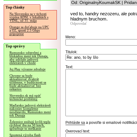
Od: OriginalnyKoumakSK | Pridan
Top články
ved to, handry nezozeru, ale pot
Na Slovensku sa v tichosti
vypína ADSL v lokalitách s
hladnym bruchom.
VDSL, už 31. mája
Odpovedať
Orange sa doťahuje na UPC
a O2, spustí 2.5 Gbps
pripojenie
Meno:
Top správy
Titulok:
Rumunsko odstrelmi a
blokádou mení tok Dunaja,
aby udržalo jadrovú
elektráreň v chode
Text:
Joj Play výrazne zdražuje
Chrome sa bude
aktualizovať dvakrát
týždenne, v budúcnosti sa
bude aktualizovať bez
reštartov
Slovensko.sk má opäť
technické problémy
Maďarsko jadrovú elektráreň
nakoniec kompletne
neodstavilo, Rumunsko mení
tok Dunaja
Železnice znižujú kvôli teplu
Prihláste sa
a povoľte si emailové notifiká
rýchlosť iba na 50 km/h,
spôsobuje to meškanie
Overovací text:
Spustená výroba flash