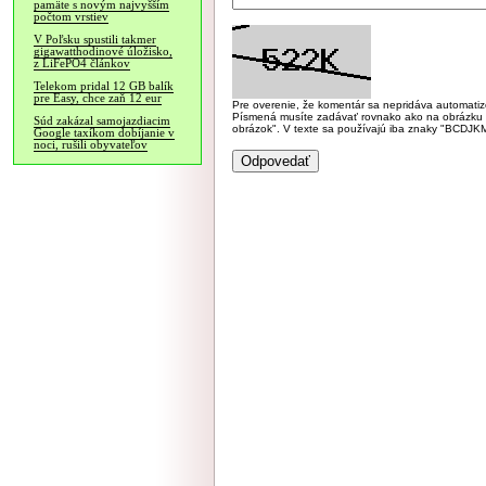
pamäte s novým najvyšším
počtom vrstiev
V Poľsku spustili takmer
gigawatthodinové úložisko,
z LiFePO4 článkov
Telekom pridal 12 GB balík
pre Easy, chce zaň 12 eur
Pre overenie, že komentár sa nepridáva automatizov
Písmená musíte zadávať rovnako ako na obrázku veľk
Súd zakázal samojazdiacim
obrázok". V texte sa používajú iba znaky "BC
Google taxíkom dobíjanie v
noci, rušili obyvateľov