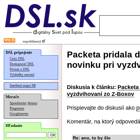
neprihlásený
Packeta pridala 
DSL pripojenie
Ceny DSL
novinku pri vyzd
Dostupnosť DSL
Fórum o DSL
Výsledky meraní
Satelitná mapa SR
Diskusia k článku:
Packeta 
vyzdvihovaní zo Z-Boxov
Merače
Speedmeter
Merania
Prispievajte do diskusií ako
p
Pingmeter
Googlemeter
Komentár, na ktorý odpovedá
Hľadanie
Re: ano, to by šlo