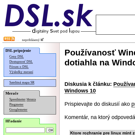
neprihlásený
Používanosť Win
DSL pripojenie
Ceny DSL
dotiahla na Wind
Dostupnosť DSL
Fórum o DSL
Výsledky meraní
Satelitná mapa SR
Diskusia k článku:
Používa
Windows 10
Merače
Speedmeter
Merania
Prispievajte do diskusií ako
p
Pingmeter
Googlemeter
Komentár, na ktorý odpovedá
Hľadanie
Ktore rozhranie pre linux mint 