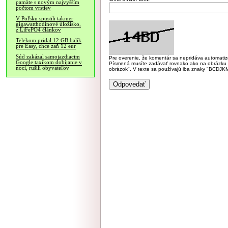
pamäte s novým najvyšším
počtom vrstiev
V Poľsku spustili takmer
gigawatthodinové úložisko,
z LiFePO4 článkov
Telekom pridal 12 GB balík
pre Easy, chce zaň 12 eur
Súd zakázal samojazdiacim
Pre overenie, že komentár sa nepridáva automatizov
Google taxíkom dobíjanie v
Písmená musíte zadávať rovnako ako na obrázku veľk
noci, rušili obyvateľov
obrázok". V texte sa používajú iba znaky "BC