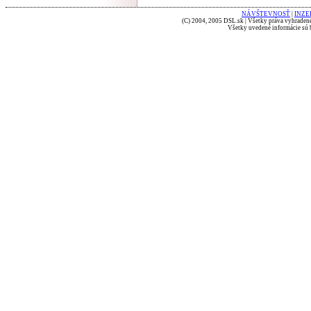
NÁVŠTEVNOSŤ
|
INZE
(C) 2004, 2005 DSL.sk | Všetky práva vyhradené
Všetky uvedené informácie sú b