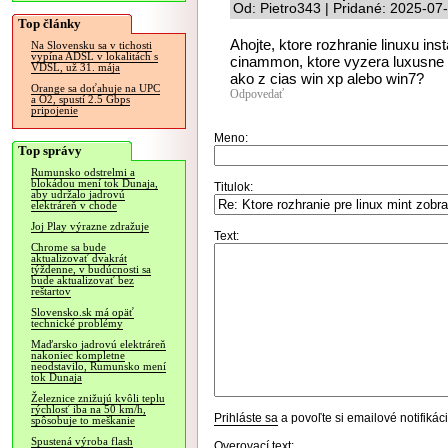
Od: Pietro343 | Pridané: 2025-07
Top články
Ahojte, ktore rozhranie linuxu ins
Na Slovensku sa v tichosti
vypína ADSL v lokalitách s
cinammon, ktore vyzera luxusne 
VDSL, už 31. mája
ako z cias win xp alebo win7?
Orange sa doťahuje na UPC
Odpovedať
a O2, spustí 2.5 Gbps
pripojenie
Meno:
Top správy
Rumunsko odstrelmi a
blokádou mení tok Dunaja,
Titulok:
aby udržalo jadrovú
elektráreň v chode
Joj Play výrazne zdražuje
Text:
Chrome sa bude
aktualizovať dvakrát
týždenne, v budúcnosti sa
bude aktualizovať bez
reštartov
Slovensko.sk má opäť
technické problémy
Maďarsko jadrovú elektráreň
nakoniec kompletne
neodstavilo, Rumunsko mení
tok Dunaja
Železnice znižujú kvôli teplu
rýchlosť iba na 50 km/h,
Prihláste sa
a povoľte si emailové notifiká
spôsobuje to meškanie
Spustená výroba flash
Overovací text: