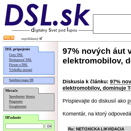
neprihlásený
97% nových áut v
DSL pripojenie
Ceny DSL
elektromobilov, 
Dostupnosť DSL
Fórum o DSL
Výsledky meraní
Satelitná mapa SR
Diskusia k článku:
97% nový
elektromobilov, dominuje T
Merače
Speedmeter
Merania
Prispievajte do diskusií ako
p
Pingmeter
Googlemeter
Komentár, na ktorý odpovedá
Hľadanie
Re: NETOXICKA LIKVIDACIA