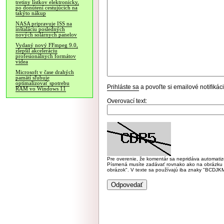
tretiny lístkov elektronicky,
po donútení cestujúcich na
takýto nákup
NASA pripravuje ISS na
inštaláciu posledných
nových solárnych panelov
Vydaný nový FFmpeg 9.0,
zlepšil akceleráciu
profesionálnych formátov
videa
Microsoft v čase drahých
pamätí sľubuje
optimalizovať spotrebu
Prihláste sa
a povoľte si emailové notifiká
RAM vo Windows 11
Overovací text:
Pre overenie, že komentár sa nepridáva automatizov
Písmená musíte zadávať rovnako ako na obrázku veľk
obrázok". V texte sa používajú iba znaky "BC