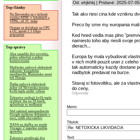
Od: ehjkhkj | Pridané: 2025-07-0
Top články
Tak ako riesi cina kde vzniknu d
Na Slovensku sa v tichosti
vypína ADSL v lokalitách s
VDSL, už 31. mája
Preco by sme my europania mali p
Orange sa doťahuje na UPC
a O2, spustí 2.5 Gbps
Ked hned vedla mas plno "premno
pripojenie
namiesto toho aby riesili svoje p
dierach...
Top správy
Alza nasadila dve novinky,
Europa by mala vybudovat vlastne
jednu užitočnú a jednu
kontroverznú
v nich mohli pouzit uran z celeho
tak automaticky kazdy dostane pod
Maďarsko jadrovú elektráreň
nakoniec kompletne
nadbytok predavat na burze.
neodstavilo, Rumunsko mení
tok Dunaja
Stavaj si fotovoltiku, ale za vlast
Ďalšia jadrová elektráreň
do ceny.
južne od Slovenska musela
kvôli teplu znížiť výkon
Odpovedať
Železnice znižujú kvôli teplu
rýchlosť iba na 50 km/h,
spôsobuje to meškanie
Meno:
Súd zakázal samojazdiacim
Google taxíkom dobíjanie v
noci, rušili obyvateľov
Titulok:
NASA na diaľku na sonde
Voyager 2 úspešne znížila
spotrebu
Text:
Železnice predávajú dve