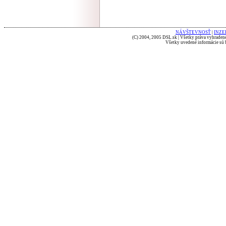
NÁVŠTEVNOSŤ
|
INZE
(C) 2004, 2005 DSL.sk | Všetky práva vyhradené
Všetky uvedené informácie sú b