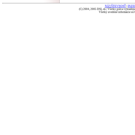
NÁVŠTEVNOSŤ
|
INZE
(C) 2004, 2005 DSL.sk | Všetky práva vyhradené
Všetky uvedené informácie sú b