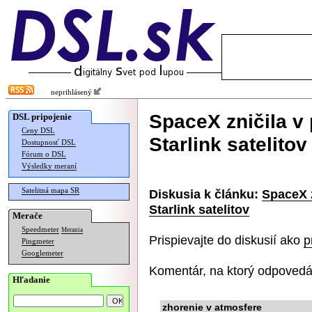
neprihlásený
SpaceX zničila v
DSL pripojenie
Ceny DSL
Starlink satelitov
Dostupnosť DSL
Fórum o DSL
Výsledky meraní
Satelitná mapa SR
Diskusia k článku:
SpaceX 
Starlink satelitov
Merače
Speedmeter
Merania
Prispievajte do diskusií ako
p
Pingmeter
Googlemeter
Komentár, na ktorý odpovedá
Hľadanie
zhorenie v atmosfere