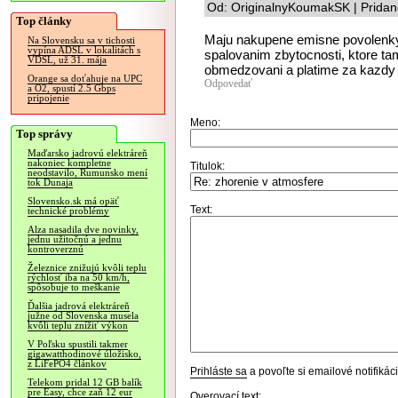
Od: OriginalnyKoumakSK | Pridan
Top články
Maju nakupene emisne povolenk
Na Slovensku sa v tichosti
vypína ADSL v lokalitách s
spalovanim zbytocnosti, ktore ta
VDSL, už 31. mája
obmedzovani a platime za kazdy 
Orange sa doťahuje na UPC
Odpovedať
a O2, spustí 2.5 Gbps
pripojenie
Meno:
Top správy
Maďarsko jadrovú elektráreň
nakoniec kompletne
Titulok:
neodstavilo, Rumunsko mení
tok Dunaja
Slovensko.sk má opäť
Text:
technické problémy
Alza nasadila dve novinky,
jednu užitočnú a jednu
kontroverznú
Železnice znižujú kvôli teplu
rýchlosť iba na 50 km/h,
spôsobuje to meškanie
Ďalšia jadrová elektráreň
južne od Slovenska musela
kvôli teplu znížiť výkon
V Poľsku spustili takmer
gigawatthodinové úložisko,
z LiFePO4 článkov
Prihláste sa
a povoľte si emailové notifiká
Telekom pridal 12 GB balík
pre Easy, chce zaň 12 eur
Overovací text: