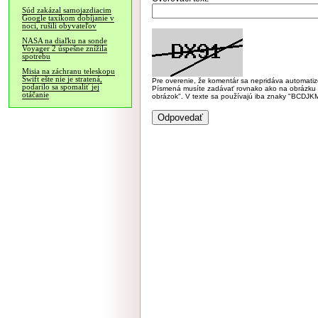
Súd zakázal samojazdiacim
Google taxíkom dobíjanie v
noci, rušili obyvateľov
NASA na diaľku na sonde
Voyager 2 úspešne znížila
spotrebu
Misia na záchranu teleskopu
Swift ešte nie je stratená,
Pre overenie, že komentár sa nepridáva automatizov
podarilo sa spomaliť jej
Písmená musíte zadávať rovnako ako na obrázku veľk
otáčanie
obrázok". V texte sa používajú iba znaky "BC