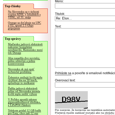
Meno:
Top články
Na Slovensku sa v tichosti
Titulok:
vypína ADSL v lokalitách s
VDSL, už 31. mája
Orange sa doťahuje na UPC
a O2, spustí 2.5 Gbps
Text:
pripojenie
Top správy
Maďarsko jadrovú elektráreň
nakoniec kompletne
neodstavilo, Rumunsko mení
tok Dunaja
Alza nasadila dve novinky,
jednu užitočnú a jednu
kontroverznú
Slovensko.sk má opäť
technické problémy
Prihláste sa
a povoľte si emailové notifiká
Železnice znižujú kvôli teplu
Overovací text:
rýchlosť iba na 50 km/h,
spôsobuje to meškanie
Ďalšia jadrová elektráreň
južne od Slovenska musela
kvôli teplu znížiť výkon
V Poľsku spustili takmer
gigawatthodinové úložisko,
z LiFePO4 článkov
Pre overenie, že komentár sa nepridáva automatizov
Telekom pridal 12 GB balík
Písmená musíte zadávať rovnako ako na obrázku veľk
pre Easy, chce zaň 12 eur