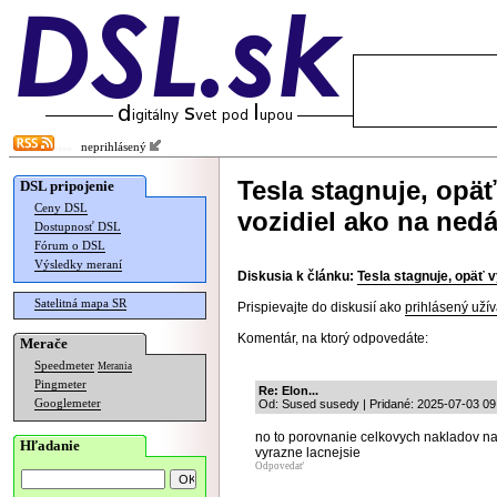
neprihlásený
Tesla stagnuje, opäť
DSL pripojenie
Ceny DSL
vozidiel ako na ned
Dostupnosť DSL
Fórum o DSL
Výsledky meraní
Diskusia k článku:
Tesla stagnuje, opäť 
Satelitná mapa SR
Prispievajte do diskusií ako
prihlásený užív
Komentár, na ktorý odpovedáte:
Merače
Speedmeter
Merania
Pingmeter
Re: Elon...
Googlemeter
Od: Sused susedy | Pridané: 2025-07-03 09
no to porovnanie celkovych nakladov n
Hľadanie
vyrazne lacnejsie
Odpovedať