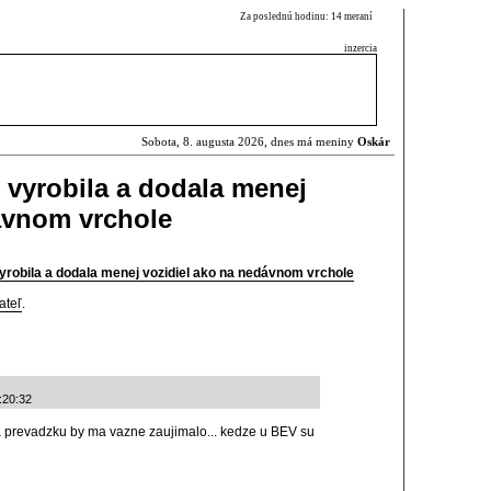
Za poslednú hodinu: 14 meraní
inzercia
Sobota, 8. augusta 2026, dnes má meniny
Oskár
 vyrobila a dodala menej
ávnom vrchole
vyrobila a dodala menej vozidiel ako na nedávnom vrchole
ateľ
.
:20:32
a prevadzku by ma vazne zaujimalo... kedze u BEV su