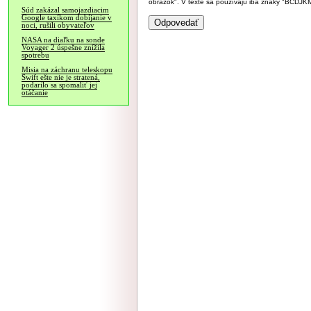
obrázok". V texte sa používajú iba znaky "BC
Súd zakázal samojazdiacim
Google taxíkom dobíjanie v
noci, rušili obyvateľov
NASA na diaľku na sonde
Voyager 2 úspešne znížila
spotrebu
Misia na záchranu teleskopu
Swift ešte nie je stratená,
podarilo sa spomaliť jej
otáčanie