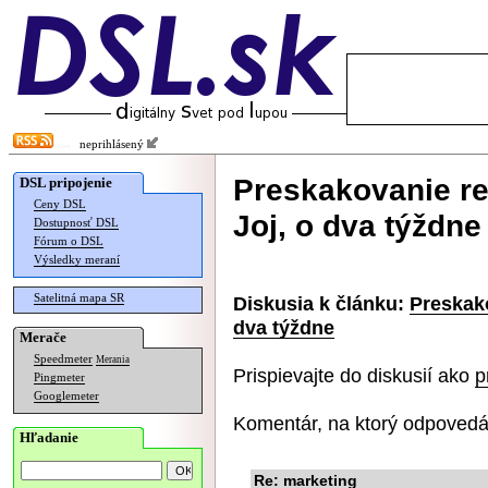
neprihlásený
Preskakovanie re
DSL pripojenie
Ceny DSL
Joj, o dva týždne
Dostupnosť DSL
Fórum o DSL
Výsledky meraní
Satelitná mapa SR
Diskusia k článku:
Preskako
dva týždne
Merače
Speedmeter
Merania
Prispievajte do diskusií ako
p
Pingmeter
Googlemeter
Komentár, na ktorý odpovedá
Hľadanie
Re: marketing