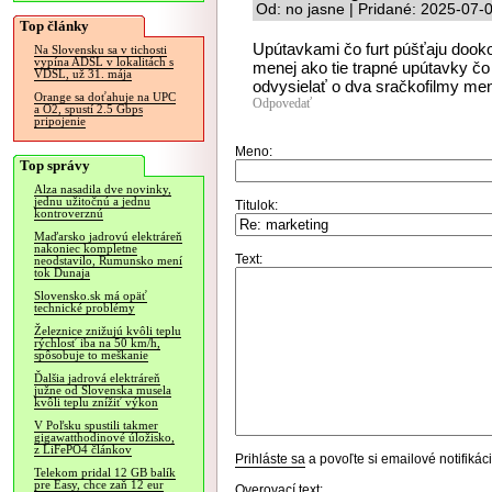
Od: no jasne | Pridané: 2025-07-
Top články
Upútavkami čo furt púšťaju dook
Na Slovensku sa v tichosti
vypína ADSL v lokalitách s
menej ako tie trapné upútavky čo
VDSL, už 31. mája
odvysielať o dva sračkofilmy men
Orange sa doťahuje na UPC
Odpovedať
a O2, spustí 2.5 Gbps
pripojenie
Meno:
Top správy
Alza nasadila dve novinky,
jednu užitočnú a jednu
Titulok:
kontroverznú
Maďarsko jadrovú elektráreň
nakoniec kompletne
Text:
neodstavilo, Rumunsko mení
tok Dunaja
Slovensko.sk má opäť
technické problémy
Železnice znižujú kvôli teplu
rýchlosť iba na 50 km/h,
spôsobuje to meškanie
Ďalšia jadrová elektráreň
južne od Slovenska musela
kvôli teplu znížiť výkon
V Poľsku spustili takmer
gigawatthodinové úložisko,
z LiFePO4 článkov
Prihláste sa
a povoľte si emailové notifiká
Telekom pridal 12 GB balík
pre Easy, chce zaň 12 eur
Overovací text: