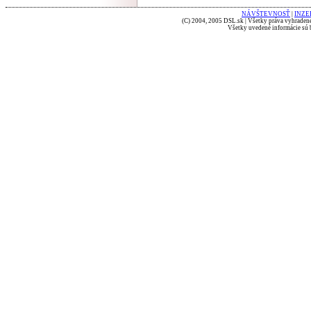
NÁVŠTEVNOSŤ
|
INZE
(C) 2004, 2005 DSL.sk | Všetky práva vyhradené
Všetky uvedené informácie sú b