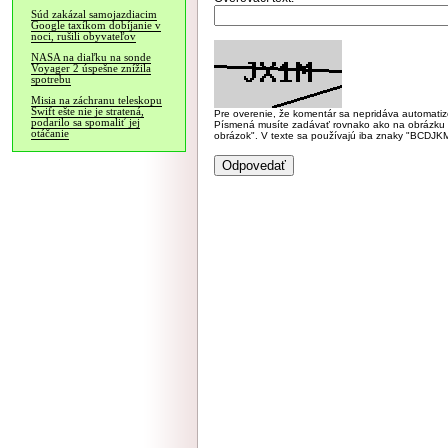
Súd zakázal samojazdiacim
Google taxíkom dobíjanie v
noci, rušili obyvateľov
NASA na diaľku na sonde
Voyager 2 úspešne znížila
spotrebu
Misia na záchranu teleskopu
Swift ešte nie je stratená,
Pre overenie, že komentár sa nepridáva automatizov
podarilo sa spomaliť jej
Písmená musíte zadávať rovnako ako na obrázku veľk
otáčanie
obrázok". V texte sa používajú iba znaky "BC