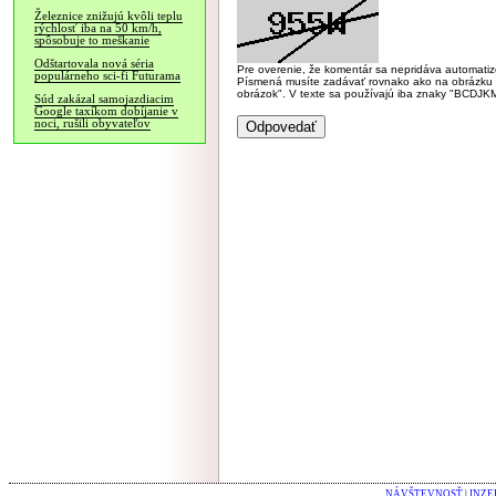
Železnice znižujú kvôli teplu
rýchlosť iba na 50 km/h,
spôsobuje to meškanie
Odštartovala nová séria
Pre overenie, že komentár sa nepridáva automatizov
populárneho sci-fi Futurama
Písmená musíte zadávať rovnako ako na obrázku veľk
obrázok". V texte sa používajú iba znaky "BC
Súd zakázal samojazdiacim
Google taxíkom dobíjanie v
noci, rušili obyvateľov
NÁVŠTEVNOSŤ
|
INZE