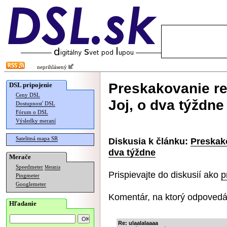
neprihlásený
Preskakovanie re
DSL pripojenie
Ceny DSL
Joj, o dva týždne
Dostupnosť DSL
Fórum o DSL
Výsledky meraní
Satelitná mapa SR
Diskusia k článku:
Preskako
dva týždne
Merače
Speedmeter
Merania
Prispievajte do diskusií ako
p
Pingmeter
Googlemeter
Komentár, na ktorý odpovedá
Hľadanie
Re: ulaalalaaaa