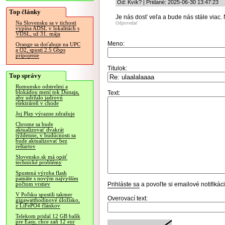
Od: Kvík? | Pridané: 2025-06-30 13:47:23
Top články
Je nás dosť veľa a bude nás stále viac
Na Slovensku sa v tichosti
Odpovedať
vypína ADSL v lokalitách s
VDSL, už 31. mája
Meno:
Orange sa doťahuje na UPC
a O2, spustí 2.5 Gbps
pripojenie
Titulok:
Top správy
Rumunsko odstrelmi a
blokádou mení tok Dunaja,
Text:
aby udržalo jadrovú
elektráreň v chode
Joj Play výrazne zdražuje
Chrome sa bude
aktualizovať dvakrát
týždenne, v budúcnosti sa
bude aktualizovať bez
reštartov
Slovensko.sk má opäť
technické problémy
Spustená výroba flash
pamäte s novým najvyšším
Prihláste sa
a povoľte si emailové notifiká
počtom vrstiev
V Poľsku spustili takmer
Overovací text:
gigawatthodinové úložisko,
z LiFePO4 článkov
Telekom pridal 12 GB balík
pre Easy, chce zaň 12 eur