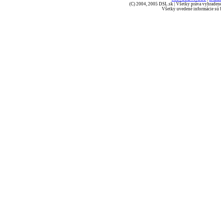
(C) 2004, 2005 DSL.sk | Všetky práva vyhradené
Všetky uvedené informácie sú b