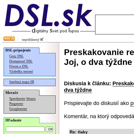
neprihlásený
Preskakovanie re
DSL pripojenie
Ceny DSL
Joj, o dva týždne
Dostupnosť DSL
Fórum o DSL
Výsledky meraní
Satelitná mapa SR
Diskusia k článku:
Preskako
dva týždne
Merače
Speedmeter
Merania
Prispievajte do diskusií ako
p
Pingmeter
Googlemeter
Komentár, na ktorý odpovedá
Hľadanie
Re: tlaky