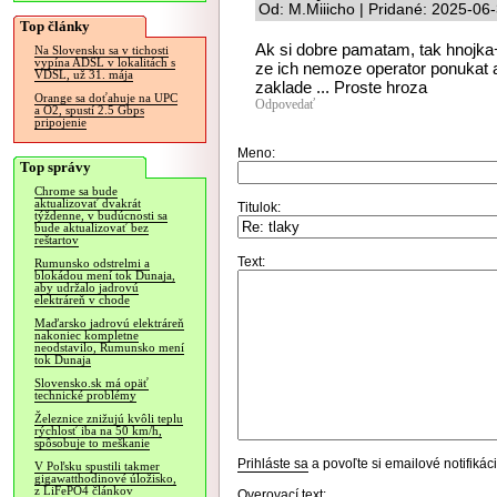
Od: M.Miiicho | Pridané: 2025-06
Top články
Ak si dobre pamatam, tak hnojk
Na Slovensku sa v tichosti
vypína ADSL v lokalitách s
ze ich nemoze operator ponukat a
VDSL, už 31. mája
zaklade ... Proste hroza
Orange sa doťahuje na UPC
Odpovedať
a O2, spustí 2.5 Gbps
pripojenie
Meno:
Top správy
Chrome sa bude
aktualizovať dvakrát
Titulok:
týždenne, v budúcnosti sa
bude aktualizovať bez
reštartov
Text:
Rumunsko odstrelmi a
blokádou mení tok Dunaja,
aby udržalo jadrovú
elektráreň v chode
Maďarsko jadrovú elektráreň
nakoniec kompletne
neodstavilo, Rumunsko mení
tok Dunaja
Slovensko.sk má opäť
technické problémy
Železnice znižujú kvôli teplu
rýchlosť iba na 50 km/h,
spôsobuje to meškanie
Prihláste sa
a povoľte si emailové notifiká
V Poľsku spustili takmer
gigawatthodinové úložisko,
z LiFePO4 článkov
Overovací text: