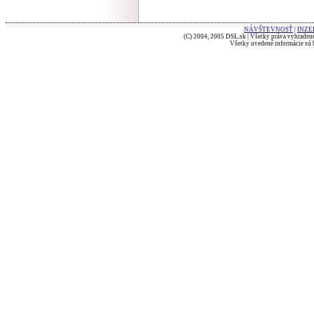
NÁVŠTEVNOSŤ
|
INZE
(C) 2004, 2005 DSL.sk | Všetky práva vyhradené
Všetky uvedené informácie sú b