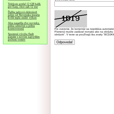
Telekom pridal 12 GB balík
pre Easy, chce zaň 12 eur
Ďalšia jadrová elektráreň
južne od Slovenska musela
kvôli teplu znížiť výkon
Alza nasadila dve novinky,
jednu užitočnú a jednu
kontroverznú
Pre overenie, že komentár sa nepridáva automatizov
Písmená musíte zadávať rovnako ako na obrázku veľk
Spustená výroba flash
obrázok". V texte sa používajú iba znaky "BC
pamäte s novým najvyšším
počtom vrstiev