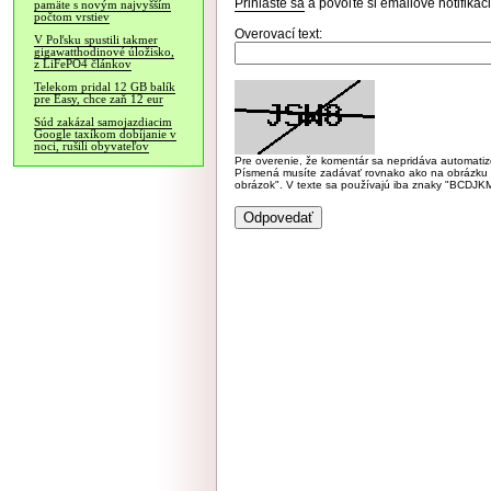
Prihláste sa
a povoľte si emailové notifiká
pamäte s novým najvyšším
počtom vrstiev
Overovací text:
V Poľsku spustili takmer
gigawatthodinové úložisko,
z LiFePO4 článkov
Telekom pridal 12 GB balík
pre Easy, chce zaň 12 eur
Súd zakázal samojazdiacim
Google taxíkom dobíjanie v
noci, rušili obyvateľov
Pre overenie, že komentár sa nepridáva automatizov
Písmená musíte zadávať rovnako ako na obrázku veľk
obrázok". V texte sa používajú iba znaky "BC