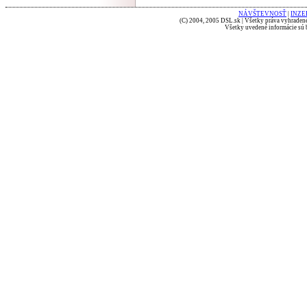
NÁVŠTEVNOSŤ
|
INZE
(C) 2004, 2005 DSL.sk | Všetky práva vyhradené
Všetky uvedené informácie sú b