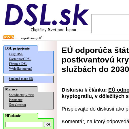
neprihlásený
EÚ odporúča štá
DSL pripojenie
Ceny DSL
postkvantovú kryp
Dostupnosť DSL
Fórum o DSL
službách do 203
Výsledky meraní
Satelitná mapa SR
Diskusia k článku:
EÚ odpo
Merače
kryptografiu, v dôležitých 
Speedmeter
Merania
Pingmeter
Googlemeter
Prispievajte do diskusií ako
p
Hľadanie
Komentár, na ktorý odpovedá