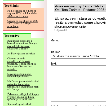
Top články
dnes má meniny János Szlota
Od: Teta Žoržeta | Pridané: 2025
Na Slovensku sa v tichosti
vypína ADSL v lokalitách s
VDSL, už 31. mája
EU sa az velmi stara uz do vsetke
Orange sa doťahuje na UPC
reality a vymyslaju same chujoviny
a O2, spustí 2.5 Gbps
skorumpovanej unie.
pripojenie
Odpovedať
Top správy
Meno:
Rumunsko odstrelmi a
blokádou mení tok Dunaja,
aby udržalo jadrovú
elektráreň v chode
Titulok:
Joj Play výrazne zdražuje
Chrome sa bude
aktualizovať dvakrát
Text:
týždenne, v budúcnosti sa
bude aktualizovať bez
reštartov
Slovensko.sk má opäť
technické problémy
Maďarsko jadrovú elektráreň
nakoniec kompletne
neodstavilo, Rumunsko mení
tok Dunaja
Železnice znižujú kvôli teplu
rýchlosť iba na 50 km/h,
spôsobuje to meškanie
Spustená výroba flash