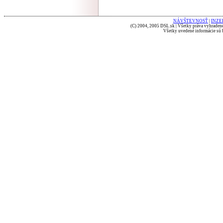
NÁVŠTEVNOSŤ
|
INZE
(C) 2004, 2005 DSL.sk | Všetky práva vyhradené
Všetky uvedené informácie sú b