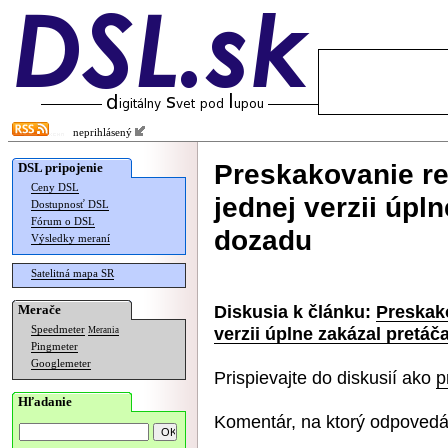
neprihlásený
Preskakovanie rek
DSL pripojenie
Ceny DSL
jednej verzii úpl
Dostupnosť DSL
Fórum o DSL
dozadu
Výsledky meraní
Satelitná mapa SR
Diskusia k článku:
Preskako
Merače
verzii úplne zakázal pretáč
Speedmeter
Merania
Pingmeter
Googlemeter
Prispievajte do diskusií ako
p
Hľadanie
Komentár, na ktorý odpovedá