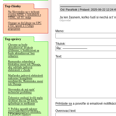
Top články
———————-
Od: ParaNoik | Pridané: 2025-06-22 12:24:4
Na Slovensku sa v tichosti
vypína ADSL v lokalitách s
Ja len žasnem, koľko ľudí si nechá sr.ť 
VDSL, už 31. mája
Odpovedať
Orange sa doťahuje na UPC
a O2, spustí 2.5 Gbps
pripojenie
Meno:
Top správy
Titulok:
Chrome sa bude
aktualizovať dvakrát
týždenne, v budúcnosti sa
bude aktualizovať bez
reštartov
Text:
Rumunsko odstrelmi a
blokádou mení tok Dunaja,
aby udržalo jadrovú
elektráreň v chode
Maďarsko jadrovú elektráreň
nakoniec kompletne
neodstavilo, Rumunsko mení
tok Dunaja
Slovensko.sk má opäť
technické problémy
Železnice znižujú kvôli teplu
rýchlosť iba na 50 km/h,
Prihláste sa
a povoľte si emailové notifiká
spôsobuje to meškanie
V Poľsku spustili takmer
Overovací text:
gigawatthodinové úložisko,
z LiFePO4 článkov