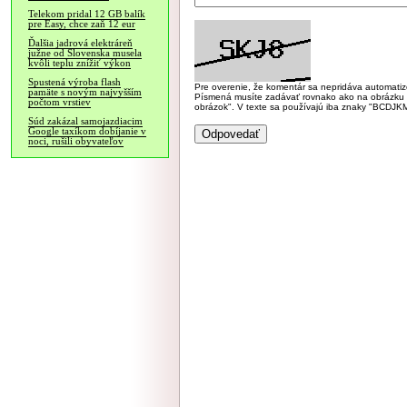
Telekom pridal 12 GB balík
pre Easy, chce zaň 12 eur
Ďalšia jadrová elektráreň
južne od Slovenska musela
kvôli teplu znížiť výkon
Spustená výroba flash
Pre overenie, že komentár sa nepridáva automatizov
pamäte s novým najvyšším
Písmená musíte zadávať rovnako ako na obrázku veľk
počtom vrstiev
obrázok". V texte sa používajú iba znaky "BC
Súd zakázal samojazdiacim
Google taxíkom dobíjanie v
noci, rušili obyvateľov