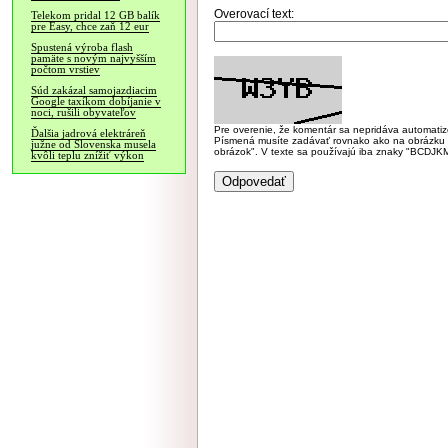
Overovací text:
Telekom pridal 12 GB balík
pre Easy, chce zaň 12 eur
Spustená výroba flash
pamäte s novým najvyšším
počtom vrstiev
Súd zakázal samojazdiacim
Google taxíkom dobíjanie v
noci, rušili obyvateľov
Pre overenie, že komentár sa nepridáva automatizov
Ďalšia jadrová elektráreň
Písmená musíte zadávať rovnako ako na obrázku veľk
južne od Slovenska musela
obrázok". V texte sa používajú iba znaky "BC
kvôli teplu znížiť výkon