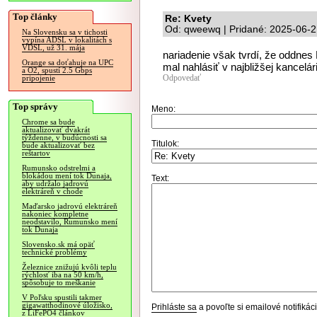
Top články
Re: Kvety
Od: qweewq | Pridané: 2025-06-2
Na Slovensku sa v tichosti
vypína ADSL v lokalitách s
VDSL, už 31. mája
nariadenie však tvrdí, že oddnes 
Orange sa doťahuje na UPC
mal nahlásiť v najbližšej kancel
a O2, spustí 2.5 Gbps
Odpovedať
pripojenie
Top správy
Meno:
Chrome sa bude
aktualizovať dvakrát
týždenne, v budúcnosti sa
Titulok:
bude aktualizovať bez
reštartov
Rumunsko odstrelmi a
blokádou mení tok Dunaja,
Text:
aby udržalo jadrovú
elektráreň v chode
Maďarsko jadrovú elektráreň
nakoniec kompletne
neodstavilo, Rumunsko mení
tok Dunaja
Slovensko.sk má opäť
technické problémy
Železnice znižujú kvôli teplu
rýchlosť iba na 50 km/h,
spôsobuje to meškanie
V Poľsku spustili takmer
gigawatthodinové úložisko,
Prihláste sa
a povoľte si emailové notifiká
z LiFePO4 článkov