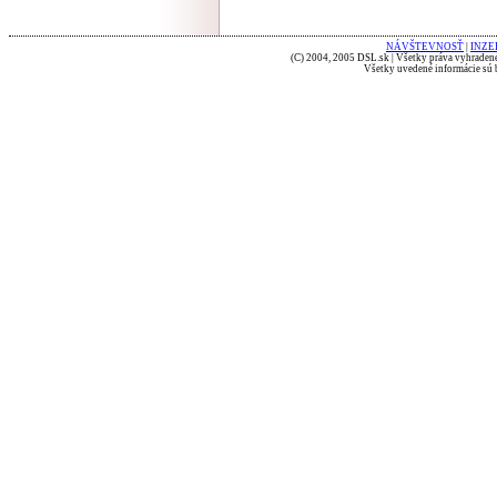
NÁVŠTEVNOSŤ
|
INZE
(C) 2004, 2005 DSL.sk | Všetky práva vyhradené
Všetky uvedené informácie sú b