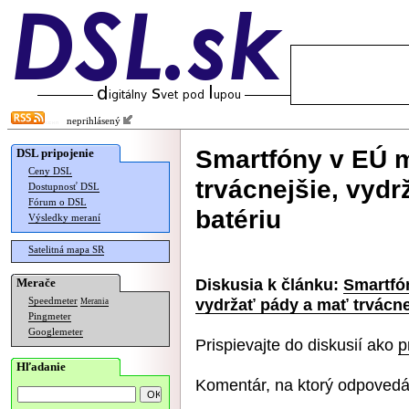
neprihlásený
Smartfóny v EÚ 
DSL pripojenie
Ceny DSL
trvácnejšie, vydr
Dostupnosť DSL
Fórum o DSL
batériu
Výsledky meraní
Satelitná mapa SR
Diskusia k článku:
Smartfó
Merače
vydržať pády a mať trvácne
Speedmeter
Merania
Pingmeter
Googlemeter
Prispievajte do diskusií ako
p
Hľadanie
Komentár, na ktorý odpovedá