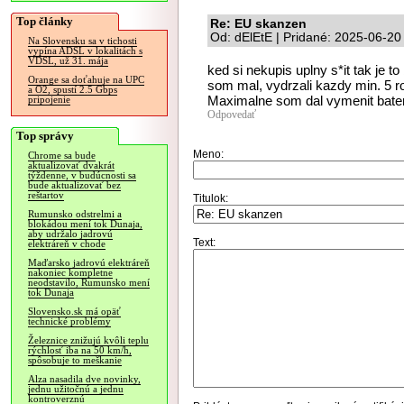
Top články
Re: EU skanzen
Od: dElEtE | Pridané: 2025-06-20
Na Slovensku sa v tichosti
vypína ADSL v lokalitách s
VDSL, už 31. mája
ked si nekupis uplny s*it tak je 
Orange sa doťahuje na UPC
som mal, vydrzali kazdy min. 5 ro
a O2, spustí 2.5 Gbps
Maximalne som dal vymenit bate
pripojenie
Odpovedať
Top správy
Meno:
Chrome sa bude
aktualizovať dvakrát
týždenne, v budúcnosti sa
bude aktualizovať bez
reštartov
Titulok:
Rumunsko odstrelmi a
blokádou mení tok Dunaja,
aby udržalo jadrovú
Text:
elektráreň v chode
Maďarsko jadrovú elektráreň
nakoniec kompletne
neodstavilo, Rumunsko mení
tok Dunaja
Slovensko.sk má opäť
technické problémy
Železnice znižujú kvôli teplu
rýchlosť iba na 50 km/h,
spôsobuje to meškanie
Alza nasadila dve novinky,
jednu užitočnú a jednu
kontroverznú