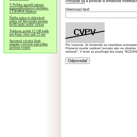
Prihláste sa
a povoľte si emailové notifiká
V Poľsku spustili takmer
gigawatthodinové úložisko,
Overovací text:
z LiFePO4 článkov
Ďalšia jadrová elektráreň
južne od Slovenska musela
kvôli teplu znížiť výkon
Telekom pridal 12 GB balík
pre Easy, chce zaň 12 eur
Spustená výroba flash
pamäte s novým najvyšším
Pre overenie, že komentár sa nepridáva automatizov
počtom vrstiev
Písmená musíte zadávať rovnako ako na obrázku veľk
obrázok". V texte sa používajú iba znaky "BC