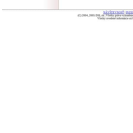
NÁVŠTEVNOSŤ
|
INZE
(C) 2004, 2005 DSL.sk | Všetky práva vyhradené
Všetky uvedené informácie sú b