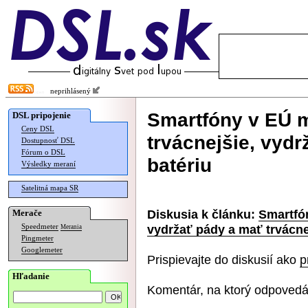
neprihlásený
Smartfóny v EÚ 
DSL pripojenie
Ceny DSL
trvácnejšie, vydr
Dostupnosť DSL
Fórum o DSL
batériu
Výsledky meraní
Satelitná mapa SR
Diskusia k článku:
Smartfó
Merače
vydržať pády a mať trvácne
Speedmeter
Merania
Pingmeter
Googlemeter
Prispievajte do diskusií ako
p
Hľadanie
Komentár, na ktorý odpovedá