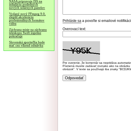
NASA pripravuje ISS na
inštaláciu posledných
nových solárnych panelov
Vydaný nový FFmpeg 9.0,
zlepšil akceleráciu
profesionálnych formátov
Prihláste sa
a povoľte si emailové notifiká
videa
Overovací text:
Záchrana misie na záchranu
teleskopu Swift úspešne
pokračuje
Slovenská sporiteľňa bude
mať cez víkend odstávku
Pre overenie, že komentár sa nepridáva automatizov
Písmená musíte zadávať rovnako ako na obrázku veľk
obrázok". V texte sa používajú iba znaky "BC