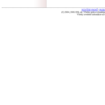
NÁVŠTEVNOSŤ
|
INZE
(C) 2004, 2005 DSL.sk | Všetky práva vyhradené
Všetky uvedené informácie sú b