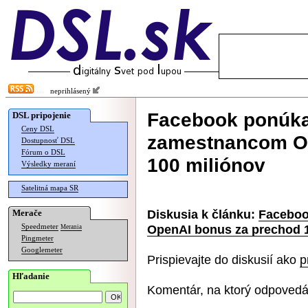
neprihlásený
Facebook ponúk
DSL pripojenie
Ceny DSL
zamestnancom Op
Dostupnosť DSL
Fórum o DSL
100 miliónov
Výsledky meraní
Satelitná mapa SR
Diskusia k článku:
Faceboo
Merače
OpenAI bonus za prechod 
Speedmeter
Merania
Pingmeter
Googlemeter
Prispievajte do diskusií ako
p
Hľadanie
Komentár, na ktorý odpovedá