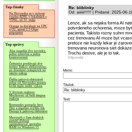
Top články
Re: bliblinky
Od: aiiiiii!!!!!! | Pridané: 2025-06
Na Slovensku sa v tichosti
vypína ADSL v lokalitách s
VDSL, už 31. mája
Lenze, ak sa nejaka forma AI nat
Orange sa doťahuje na UPC
potvrdeneho ochorenia, moze byt
a O2, spustí 2.5 Gbps
pacienta. Takisto rozny suhrn m
pripojenie
cez trenovanu AI moze byt vcasn
pretoze nie kazdy lekar je zarov
Top správy
trenovana neuronova siet dokaze
Alza nasadila dve novinky,
Trochu desive, ale je to tak.
jednu užitočnú a jednu
Odpovedať
kontroverznú
Železnice predávajú dve
tretiny lístkov elektronicky,
po donútení cestujúcich na
Meno:
takýto nákup
Ďalšia jadrová elektráreň
južne od Slovenska musela
Titulok:
kvôli teplu znížiť výkon
V štvrtom reaktore
Mochoviec už beží štiepna
reakcia
Text:
Rumunsko potopilo štyri
člny a úspešne zvýšilo tok
Dunaja k jadrovej elektrárni
Microsoft v čase drahých
pamätí sľubuje
optimalizovať spotrebu
RAM vo Windows 11