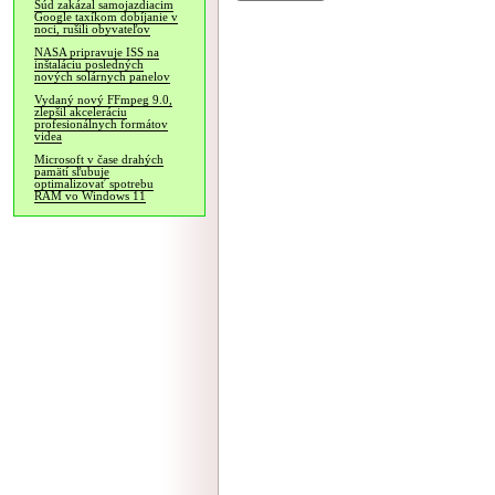
Súd zakázal samojazdiacim
Google taxíkom dobíjanie v
noci, rušili obyvateľov
NASA pripravuje ISS na
inštaláciu posledných
nových solárnych panelov
Vydaný nový FFmpeg 9.0,
zlepšil akceleráciu
profesionálnych formátov
videa
Microsoft v čase drahých
pamätí sľubuje
optimalizovať spotrebu
RAM vo Windows 11