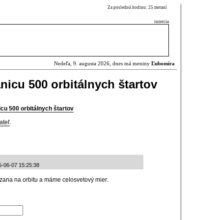
Za poslednú hodinu: 25 meraní
inzercia
Nedeľa, 9. augusta 2026, dnes má meniny
Ľubomíra
nicu 500 orbitálnych štartov
cu 500 orbitálnych štartov
ateľ
.
5-06-07 15:25:38
uzana na orbitu a máme celosvetový mier.