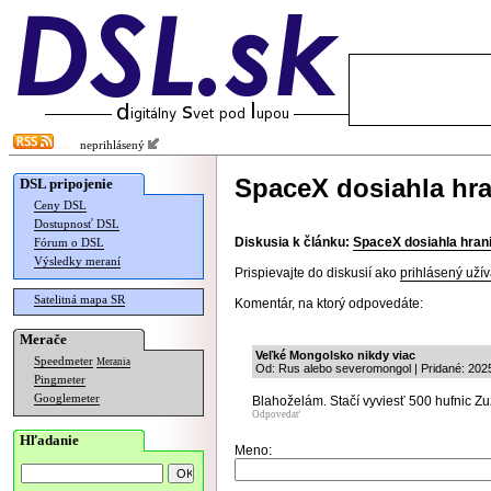
neprihlásený
SpaceX dosiahla hra
DSL pripojenie
Ceny DSL
Dostupnosť DSL
Diskusia k článku:
SpaceX dosiahla hrani
Fórum o DSL
Výsledky meraní
Prispievajte do diskusií ako
prihlásený užív
Satelitná mapa SR
Komentár, na ktorý odpovedáte:
Merače
Veľké Mongolsko nikdy viac
Speedmeter
Merania
Od: Rus alebo severomongol | Pridané: 202
Pingmeter
Googlemeter
Blahoželám. Stačí vyviesť 500 hufnic Z
Odpovedať
Hľadanie
Meno: