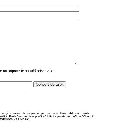
cie na odpovede na Váš príspevok.
anými prostriedkami, prosím prepíšte text, ktorý vidíte na obrázku.
é. Pokiaľ text neviete prečítať, kliknite prosím na tlačidlo "Obnoviť
DJKMPRSVWXY1234589".