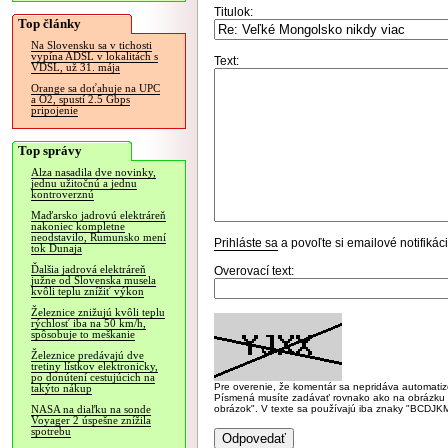
Titulok:
Top články
Na Slovensku sa v tichosti
vypína ADSL v lokalitách s
Text:
VDSL, už 31. mája
Orange sa doťahuje na UPC
a O2, spustí 2.5 Gbps
pripojenie
Top správy
Alza nasadila dve novinky,
jednu užitočnú a jednu
kontroverznú
Maďarsko jadrovú elektráreň
nakoniec kompletne
neodstavilo, Rumunsko mení
Prihláste sa
a povoľte si emailové notifiká
tok Dunaja
Ďalšia jadrová elektráreň
Overovací text:
južne od Slovenska musela
kvôli teplu znížiť výkon
Železnice znižujú kvôli teplu
rýchlosť iba na 50 km/h,
spôsobuje to meškanie
Železnice predávajú dve
tretiny lístkov elektronicky,
po donútení cestujúcich na
Pre overenie, že komentár sa nepridáva automatizov
takýto nákup
Písmená musíte zadávať rovnako ako na obrázku veľk
obrázok". V texte sa používajú iba znaky "BC
NASA na diaľku na sonde
Voyager 2 úspešne znížila
spotrebu