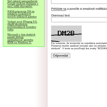
Súd zakázal samojazdiacim
Google taxíkom dobíjanie v
noci, rušili obyvateľov
Prihláste sa
a povoľte si emailové notifiká
NASA pripravuje ISS na
inštaláciu posledných
Overovací text:
nových solárnych panelov
Vydaný nový FFmpeg 9.0,
zlepšil akceleráciu
profesionálnych formátov
videa
Microsoft v čase drahých
pamätí sľubuje
optimalizovať spotrebu
RAM vo Windows 11
Pre overenie, že komentár sa nepridáva automatizov
Písmená musíte zadávať rovnako ako na obrázku veľk
obrázok". V texte sa používajú iba znaky "BC