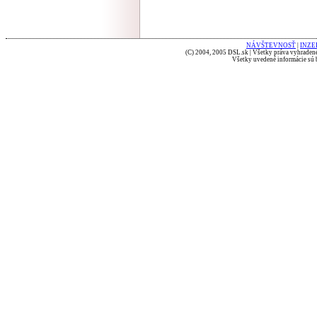
NÁVŠTEVNOSŤ
|
INZE
(C) 2004, 2005 DSL.sk | Všetky práva vyhradené
Všetky uvedené informácie sú b