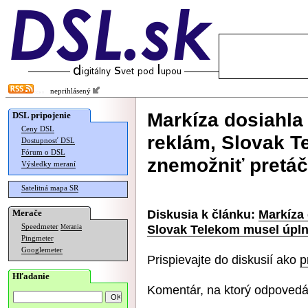
neprihlásený
Markíza dosiahla
DSL pripojenie
Ceny DSL
reklám, Slovak T
Dostupnosť DSL
Fórum o DSL
znemožniť pretá
Výsledky meraní
Satelitná mapa SR
Diskusia k článku:
Markíza 
Merače
Slovak Telekom musel úpln
Speedmeter
Merania
Pingmeter
Googlemeter
Prispievajte do diskusií ako
p
Hľadanie
Komentár, na ktorý odpovedá