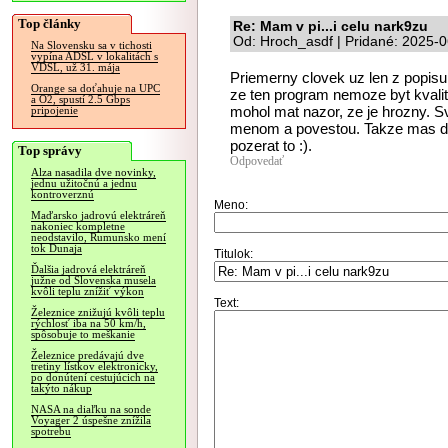
Top články
Re: Mam v pi...i celu nark9zu
Od: Hroch_asdf | Pridané: 2025-
Na Slovensku sa v tichosti
vypína ADSL v lokalitách s
VDSL, už 31. mája
Priemerny clovek uz len z popisu
Orange sa doťahuje na UPC
ze ten program nemoze byt kvalitn
a O2, spustí 2.5 Gbps
mohol mat nazor, ze je hrozny. Sv
pripojenie
menom a povestou. Takze mas dos
pozerat to :).
Top správy
Odpovedať
Alza nasadila dve novinky,
jednu užitočnú a jednu
kontroverznú
Meno:
Maďarsko jadrovú elektráreň
nakoniec kompletne
neodstavilo, Rumunsko mení
tok Dunaja
Titulok:
Ďalšia jadrová elektráreň
južne od Slovenska musela
kvôli teplu znížiť výkon
Text:
Železnice znižujú kvôli teplu
rýchlosť iba na 50 km/h,
spôsobuje to meškanie
Železnice predávajú dve
tretiny lístkov elektronicky,
po donútení cestujúcich na
takýto nákup
NASA na diaľku na sonde
Voyager 2 úspešne znížila
spotrebu