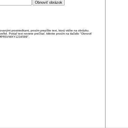
anými prostriedkami, prosím prepíšte text, ktorý vidíte na obrázku.
é. Pokiaľ text neviete prečítať, kliknite prosím na tlačidlo "Obnoviť
DJKMPRSVWXY1234589".