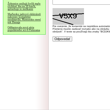
Železnice znižujú kvôli teplu
rýchlosť iba na 50 km/h,
spôsobuje to meškanie
Maďarsko jadrovú elektráreň
nakoniec kompletne
neodstavilo, Rumunsko mení
tok Dunaja
Pre overenie, že komentár sa nepridáva automatizov
Odštartovala nová séria
Písmená musíte zadávať rovnako ako na obrázku veľk
populárneho sci-fi Futurama
obrázok". V texte sa používajú iba znaky "BC