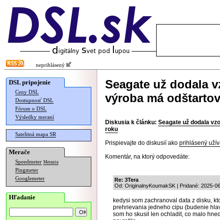
neprihlásený
Seagate už dodala v
DSL pripojenie
Ceny DSL
výroba má odštarto
Dostupnosť DSL
Fórum o DSL
Výsledky meraní
Diskusia k článku:
Seagate už dodala vz
roku
Satelitná mapa SR
Prispievajte do diskusií ako
prihlásený užív
Merače
Komentár, na ktorý odpovedáte:
Speedmeter
Merania
Pingmeter
Googlemeter
Re: 3Tera
Od: OriginalnyKoumakSK | Pridané: 2025-06
Hľadanie
kedysi som zachranoval data z disku, k
prehrievania jedneho cipu (budenie hlav
som ho skusil len ochladit, co malo hne