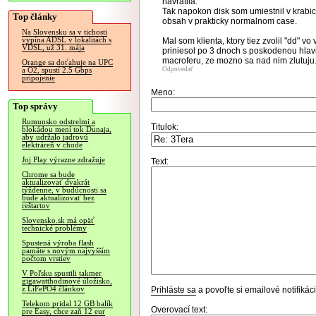
navratila.
Tak napokon disk som umiestnil v krabi
Top články
obsah v prakticky normalnom case.
Na Slovensku sa v tichosti
vypína ADSL v lokalitách s
Mal som klienta, ktory tiez zvolil "dd" vo
VDSL, už 31. mája
priniesol po 3 dnoch s poskodenou hlav
macroferu, ze mozno sa nad nim zlutuju
Orange sa doťahuje na UPC
Odpovedať
a O2, spustí 2.5 Gbps
pripojenie
Meno:
Top správy
Rumunsko odstrelmi a
Titulok:
blokádou mení tok Dunaja,
aby udržalo jadrovú
elektráreň v chode
Joj Play výrazne zdražuje
Text:
Chrome sa bude
aktualizovať dvakrát
týždenne, v budúcnosti sa
bude aktualizovať bez
reštartov
Slovensko.sk má opäť
technické problémy
Spustená výroba flash
pamäte s novým najvyšším
počtom vrstiev
V Poľsku spustili takmer
gigawatthodinové úložisko,
z LiFePO4 článkov
Prihláste sa
a povoľte si emailové notifiká
Telekom pridal 12 GB balík
Overovací text:
pre Easy, chce zaň 12 eur