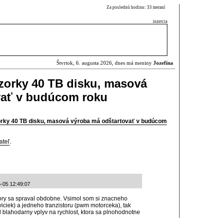
Za poslednú hodinu: 33 meraní
inzercia
Štvrtok, 6. augusta 2026, dnes má meniny
Jozefína
zorky 40 TB disku, masová
vať v budúcom roku
orky 40 TB disku, masová výroba má odštartovať v budúcom
ateľ
.
-05 12:49:07
tory sa spraval obdobne. Vsimol som si znacneho
iciek) a jedneho tranzistoru (pwm motorceka), tak
d blahodarny vplyv na rychlost, ktora sa plnohodnotne