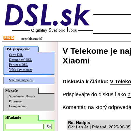
neprihlásený
V Telekome je na
DSL pripojenie
Ceny DSL
Xiaomi
Dostupnosť DSL
Fórum o DSL
Výsledky meraní
Satelitná mapa SR
Diskusia k článku:
V Teleko
Merače
Prispievajte do diskusií ako
p
Speedmeter
Merania
Pingmeter
Komentár, na ktorý odpovedá
Googlemeter
Hľadanie
Re: Nadpis
Od: Len Ja | Pridané: 2025-06-05