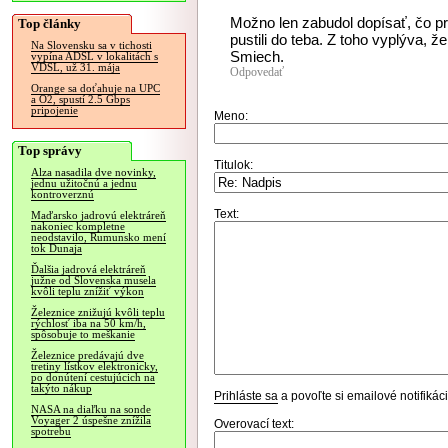
Možno len zabudol dopísať, čo pr
Top články
pustili do teba. Z toho vyplýva, že 
Na Slovensku sa v tichosti
Smiech.
vypína ADSL v lokalitách s
VDSL, už 31. mája
Odpovedať
Orange sa doťahuje na UPC
a O2, spustí 2.5 Gbps
pripojenie
Meno:
Top správy
Titulok:
Alza nasadila dve novinky,
jednu užitočnú a jednu
kontroverznú
Text:
Maďarsko jadrovú elektráreň
nakoniec kompletne
neodstavilo, Rumunsko mení
tok Dunaja
Ďalšia jadrová elektráreň
južne od Slovenska musela
kvôli teplu znížiť výkon
Železnice znižujú kvôli teplu
rýchlosť iba na 50 km/h,
spôsobuje to meškanie
Železnice predávajú dve
tretiny lístkov elektronicky,
po donútení cestujúcich na
takýto nákup
Prihláste sa
a povoľte si emailové notifiká
NASA na diaľku na sonde
Voyager 2 úspešne znížila
Overovací text:
spotrebu