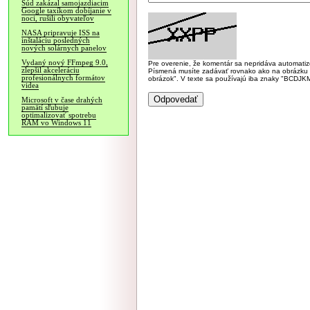
Súd zakázal samojazdiacim
Google taxíkom dobíjanie v
noci, rušili obyvateľov
NASA pripravuje ISS na
inštaláciu posledných
nových solárnych panelov
Vydaný nový FFmpeg 9.0,
Pre overenie, že komentár sa nepridáva automatizov
zlepšil akceleráciu
Písmená musíte zadávať rovnako ako na obrázku veľk
profesionálnych formátov
obrázok". V texte sa používajú iba znaky "BC
videa
Microsoft v čase drahých
pamätí sľubuje
optimalizovať spotrebu
RAM vo Windows 11