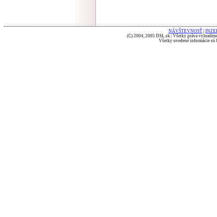
NÁVŠTEVNOSŤ
|
INZE
(C) 2004, 2005 DSL.sk | Všetky práva vyhradené
Všetky uvedené informácie sú b