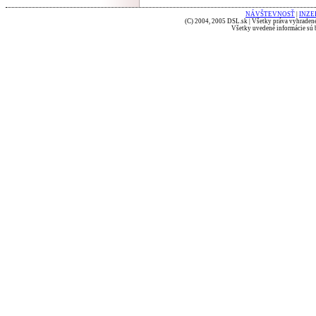
NÁVŠTEVNOSŤ
|
INZE
(C) 2004, 2005 DSL.sk | Všetky práva vyhradené
Všetky uvedené informácie sú b