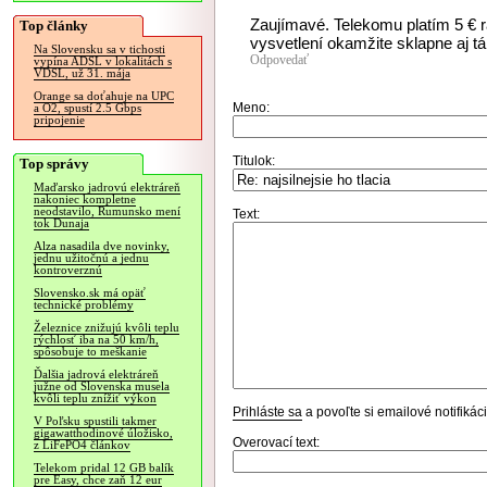
Zaujímavé. Telekomu platím 5 € r
Top články
vysvetlení okamžite sklapne aj tá
Na Slovensku sa v tichosti
Odpovedať
vypína ADSL v lokalitách s
VDSL, už 31. mája
Orange sa doťahuje na UPC
Meno:
a O2, spustí 2.5 Gbps
pripojenie
Titulok:
Top správy
Maďarsko jadrovú elektráreň
nakoniec kompletne
neodstavilo, Rumunsko mení
Text:
tok Dunaja
Alza nasadila dve novinky,
jednu užitočnú a jednu
kontroverznú
Slovensko.sk má opäť
technické problémy
Železnice znižujú kvôli teplu
rýchlosť iba na 50 km/h,
spôsobuje to meškanie
Ďalšia jadrová elektráreň
južne od Slovenska musela
kvôli teplu znížiť výkon
Prihláste sa
a povoľte si emailové notifiká
V Poľsku spustili takmer
gigawatthodinové úložisko,
Overovací text:
z LiFePO4 článkov
Telekom pridal 12 GB balík
pre Easy, chce zaň 12 eur