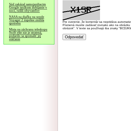
Súd zakázal samojazdiacim
Google taxíkom dobíjanie v
noci, rušili obyvateľov
NASA na diaľku na sonde
Voyager 2 úspešne znížila
Pre overenie, že komentár sa nepridáva automatizov
spotrebu
Písmená musíte zadávať rovnako ako na obrázku veľk
obrázok". V texte sa používajú iba znaky "BC
Misia na záchranu teleskopu
Swift ešte nie je stratená,
podarilo sa spomaliť jej
otáčanie