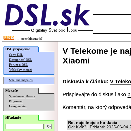
neprihlásený
V Telekome je na
DSL pripojenie
Ceny DSL
Xiaomi
Dostupnosť DSL
Fórum o DSL
Výsledky meraní
Satelitná mapa SR
Diskusia k článku:
V Teleko
Merače
Prispievajte do diskusií ako
p
Speedmeter
Merania
Pingmeter
Komentár, na ktorý odpovedá
Googlemeter
Hľadanie
Re: najsilnejsie ho tlacia
Od: Kvík? | Pridané: 2025-06-04 