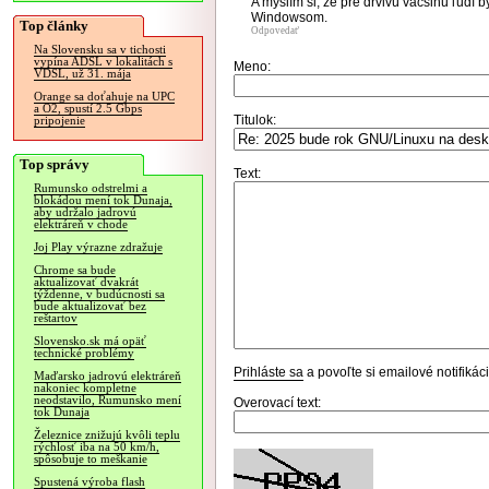
A myslím si, že pre drvivú väčšinu ľudí b
Windowsom.
Top články
Odpovedať
Na Slovensku sa v tichosti
vypína ADSL v lokalitách s
Meno:
VDSL, už 31. mája
Orange sa doťahuje na UPC
a O2, spustí 2.5 Gbps
Titulok:
pripojenie
Top správy
Text:
Rumunsko odstrelmi a
blokádou mení tok Dunaja,
aby udržalo jadrovú
elektráreň v chode
Joj Play výrazne zdražuje
Chrome sa bude
aktualizovať dvakrát
týždenne, v budúcnosti sa
bude aktualizovať bez
reštartov
Slovensko.sk má opäť
technické problémy
Prihláste sa
a povoľte si emailové notifiká
Maďarsko jadrovú elektráreň
nakoniec kompletne
neodstavilo, Rumunsko mení
Overovací text:
tok Dunaja
Železnice znižujú kvôli teplu
rýchlosť iba na 50 km/h,
spôsobuje to meškanie
Spustená výroba flash