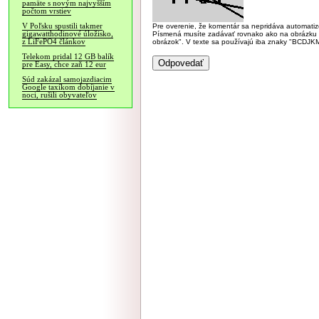
pamäte s novým najvyšším
počtom vrstiev
V Poľsku spustili takmer
Pre overenie, že komentár sa nepridáva automatizov
gigawatthodinové úložisko,
Písmená musíte zadávať rovnako ako na obrázku veľk
z LiFePO4 článkov
obrázok". V texte sa používajú iba znaky "BC
Telekom pridal 12 GB balík
pre Easy, chce zaň 12 eur
Súd zakázal samojazdiacim
Google taxíkom dobíjanie v
noci, rušili obyvateľov