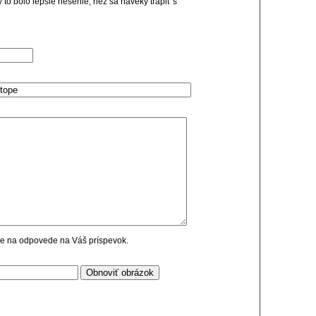
y to bolo lepšie riešenie, než sa naveky trápiť s
cie na odpovede na Váš príspevok.