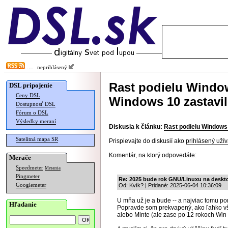
neprihlásený
Rast podielu Windo
DSL pripojenie
Ceny DSL
Windows 10 zastavil
Dostupnosť DSL
Fórum o DSL
Výsledky meraní
Diskusia k článku:
Rast podielu Windows
Satelitná mapa SR
Prispievajte do diskusií ako
prihlásený užív
Komentár, na ktorý odpovedáte:
Merače
Speedmeter
Merania
Pingmeter
Re: 2025 bude rok GNU/Linuxu na deskt
Googlemeter
Od: Kvík? | Pridané: 2025-06-04 10:36:09
U mňa už je a bude -- a najviac tomu 
Hľadanie
Popravde som prekvapený, ako ľahko vše
alebo Minte (ale zase po 12 rokoch Win +