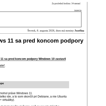
Za poslednú hodinu: 34 meraní
inzercia
Štvrtok, 6. augusta 2026, dnes má meniny
Jozefína
ws 11 sa pred koncom podpory
 11 sa pred koncom podpory Windows 10 zastavil
ateľ
.
ope
pomohol práve Windows 11.
tko ide, a to som skončil pri Debiane, a nie Ubuntu
 virtuálky).