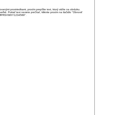
anými prostriedkami, prosím prepíšte text, ktorý vidíte na obrázku.
é. Pokiaľ text neviete prečítať, kliknite prosím na tlačidlo "Obnoviť
DJKMPRSVWXY1234589".