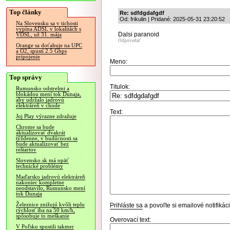
Top články
Re: sdfdgdafgdf
Od: frikulin | Pridané: 2025-05-31 23:20:52
Na Slovensku sa v tichosti
vypína ADSL v lokalitách s
Dalsi paranoid
VDSL, už 31. mája
Odpovedať
Orange sa doťahuje na UPC
a O2, spustí 2.5 Gbps
pripojenie
Meno:
Top správy
Titulok:
Rumunsko odstrelmi a
blokádou mení tok Dunaja,
aby udržalo jadrovú
elektráreň v chode
Text:
Joj Play výrazne zdražuje
Chrome sa bude
aktualizovať dvakrát
týždenne, v budúcnosti sa
bude aktualizovať bez
reštartov
Slovensko.sk má opäť
technické problémy
Maďarsko jadrovú elektráreň
nakoniec kompletne
neodstavilo, Rumunsko mení
tok Dunaja
Železnice znižujú kvôli teplu
Prihláste sa
a povoľte si emailové notifiká
rýchlosť iba na 50 km/h,
spôsobuje to meškanie
Overovací text:
V Poľsku spustili takmer