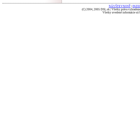
NÁVŠTEVNOSŤ
|
INZE
(C) 2004, 2005 DSL.sk | Všetky práva vyhradené
Všetky uvedené informácie sú b