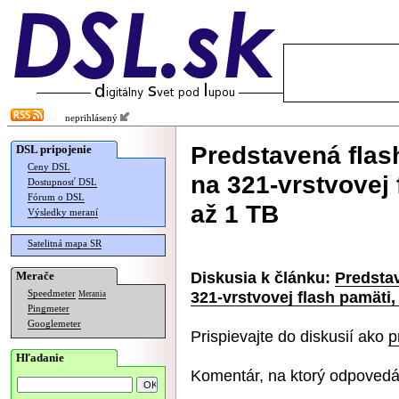
neprihlásený
Predstavená flas
DSL pripojenie
Ceny DSL
na 321-vrstvovej 
Dostupnosť DSL
Fórum o DSL
až 1 TB
Výsledky meraní
Satelitná mapa SR
Diskusia k článku:
Predsta
Merače
321-vrstvovej flash pamäti,
Speedmeter
Merania
Pingmeter
Googlemeter
Prispievajte do diskusií ako
p
Hľadanie
Komentár, na ktorý odpovedá