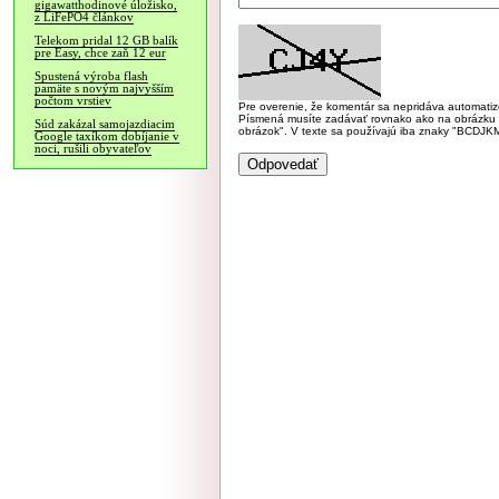
gigawatthodinové úložisko,
z LiFePO4 článkov
Telekom pridal 12 GB balík
pre Easy, chce zaň 12 eur
Spustená výroba flash
pamäte s novým najvyšším
počtom vrstiev
Pre overenie, že komentár sa nepridáva automatizov
Písmená musíte zadávať rovnako ako na obrázku veľk
Súd zakázal samojazdiacim
obrázok". V texte sa používajú iba znaky "BC
Google taxíkom dobíjanie v
noci, rušili obyvateľov