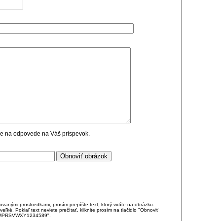
cie na odpovede na Váš príspevok.
anými prostriedkami, prosím prepíšte text, ktorý vidíte na obrázku.
é. Pokiaľ text neviete prečítať, kliknite prosím na tlačidlo "Obnoviť
DJKMPRSVWXY1234589".