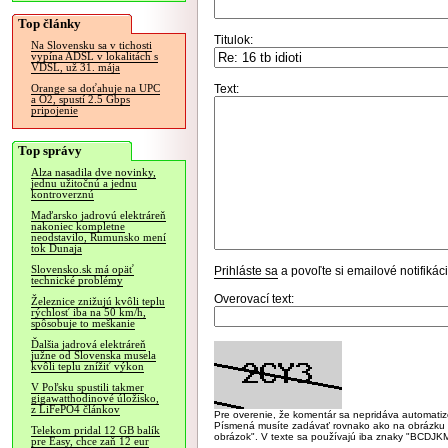
Top články
Titulok:
Na Slovensku sa v tichosti
vypína ADSL v lokalitách s
VDSL, už 31. mája
Text:
Orange sa doťahuje na UPC
a O2, spustí 2.5 Gbps
pripojenie
Top správy
Alza nasadila dve novinky,
jednu užitočnú a jednu
kontroverznú
Maďarsko jadrovú elektráreň
nakoniec kompletne
neodstavilo, Rumunsko mení
tok Dunaja
Slovensko.sk má opäť
Prihláste sa
a povoľte si emailové notifiká
technické problémy
Overovací text:
Železnice znižujú kvôli teplu
rýchlosť iba na 50 km/h,
spôsobuje to meškanie
Ďalšia jadrová elektráreň
južne od Slovenska musela
kvôli teplu znížiť výkon
V Poľsku spustili takmer
gigawatthodinové úložisko,
z LiFePO4 článkov
Pre overenie, že komentár sa nepridáva automatizov
Písmená musíte zadávať rovnako ako na obrázku veľk
Telekom pridal 12 GB balík
obrázok". V texte sa používajú iba znaky "BC
pre Easy, chce zaň 12 eur