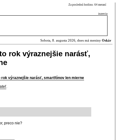
Za poslednú hodinu: 64 meraní
inzercia
Sobota, 8. augusta 2026, dnes má meniny
Oskár
o rok výraznejšie narásť,
ne
 rok výraznejšie narásť, smartfónov len mierne
ateľ
.
r, preco nie?