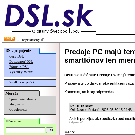
neprihlásený
Predaje PC majú tent
DSL pripojenie
Ceny DSL
smartfónov len mier
Dostupnosť DSL
Fórum o DSL
Výsledky meraní
Diskusia k článku:
Predaje PC majú tento
Satelitná mapa SR
Prispievajte do diskusií ako
prihlásený užív
Komentár, na ktorý odpovedáte:
Merače
Speedmeter
Merania
Pingmeter
Re: 16 tb idioti
Googlemeter
Od: Jasne | Pridané: 2025-05-30 15:04:43
Ak ich pouzijes ako podlozku pod monito
Hľadanie
Odpovedať
Meno: