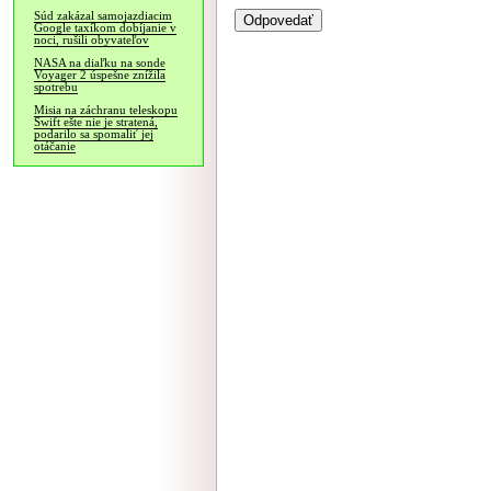
Súd zakázal samojazdiacim
Google taxíkom dobíjanie v
noci, rušili obyvateľov
NASA na diaľku na sonde
Voyager 2 úspešne znížila
spotrebu
Misia na záchranu teleskopu
Swift ešte nie je stratená,
podarilo sa spomaliť jej
otáčanie